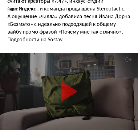
считают креаторы «7.47», инхаус-студии
Яндекс
, и команда продакшена Stereotactic.
А ощущение «чилла» добавила песня Ивана Дорна
«Безмато» с идеально подходящей к общему
вайбу промо фразой «Почему мне так отлично».
Подробности на Sostav.