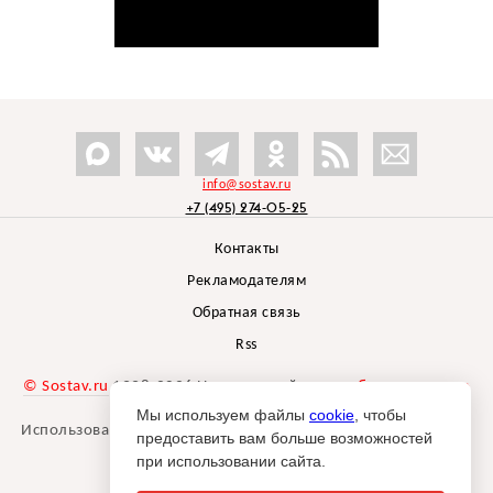
info@sostav.ru
+7 (495) 274-05-25
Контакты
Рекламодателям
Обратная связь
Rss
© Sostav.ru
1998-2026 Независимый проект
брендингового
агентства Depot
Мы используем файлы
cookie
, чтобы
Использование материалов Sostav.ru допустимо только при
предоставить вам больше возможностей
указании источника.
при использовании сайта.
Дизайн сайта -
Liqium
.