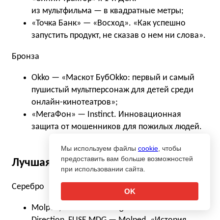
из мультфильма — в квадратные метры;
«Точка Банк» — «Восход». «Как успешно
запустить продукт, не сказав о нем ни слова».
Бронза
Okko — «Маскот БубOkko: первый и самый
пушистый мультперсонаж для детей среди
онлайн-кинотеатров»;
«МегаФон» — Instinct. Инновационная
защита от мошенников для пожилых людей.
Мы используем файлы
cookie
, чтобы
предоставить вам больше возможностей
Лучшая эффективность в бизнесе
при использовании сайта.
Серебро
OK
Molped, HAYAT Marketing — OMD Media