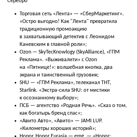
Серебро
Торговая сеть «Лента» — «СберМаркетинг».
«Остро выгодно! Как "Лента" превратила
традиционную промоакцию
в захватывающий детектив с Леонидом
Каневским в главной роли»;
Ozon — SkyTecKnowlogy (SkyAlliance), «ГПМ
Реклама». «Выживалити» с Ozon
на «Пятнице!»: волшебная кнопка, два
экрана и таинственный грузовик;
SHU — «ГПМ Реклама», телеканал ТНТ,
Starlink. «Экстра-сила SHU: от мистики
к осознанному выбору»;
ПСБ — агентство «Родная Речь». «Сказ о том,
как богатырь бренд спас»;
«Авито Авто», «Авито» — JAMI LUP.
«Километры хороших историй»;
Honor, Honor Eurasia — emg. — «Honor: