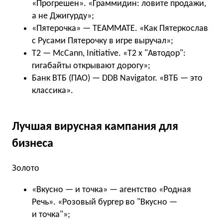
«Прогрешен». «Граммидин: ловите продажи,
а не Джигурду»;
«Пятерочка» — TEAMMATE. «Как Пятеркослав
с Русами Пятерочку в игре выручал»;
Т2 — McCann, Initiative. «T2 x "Автодор":
гигабайты открывают дорогу»;
Банк ВТБ (ПАО) — DDB Navigator. «ВТБ — это
классика».
Лучшая вирусная кампания для
бизнеса
Золото
«Вкусно — и точка» — агентство «Родная
Речь». «Розовый бургер во "Вкусно —
и точка"»;