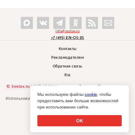
info@sostav.ru
+7 (495) 274-05-25
Контакты
Рекламодателям
Обратная связь
Rss
© Sostav.ru
1998-2026 Независимый проект
брендингового
агентства Depot
Мы используем файлы
cookie
, чтобы
Использование материалов Sostav.ru допустимо только при
предоставить вам больше возможностей
указании источника.
при использовании сайта.
Дизайн сайта -
Liqium
.
18+
OK