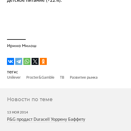
детское питание (+22%).
Ирина Милош
Unilever
Procter&Gamble
ТВ
Развитие рынка
Новости по теме
13
НОЯ
2014
P&G продаст Duracell Уоррену Баффету