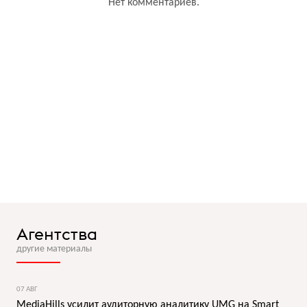
Нет комментариев.
Агентства
другие материалы
07 АВГ
MediaHills усилит аудиторную аналитику UMG на Smart