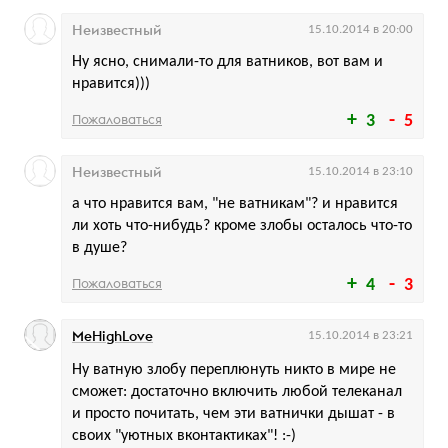
Неизвестный
15.10.2014 в 20:00
Ну ясно, снимали-то для ватников, вот вам и
нравится)))
Пожаловаться
3
5
Неизвестный
15.10.2014 в 23:10
а что нравится вам, "не ватникам"? и нравится
ли хоть что-нибудь? кроме злобы осталось что-то
в душе?
Пожаловаться
4
3
MeHighLove
15.10.2014 в 23:21
Ну ватную злобу переплюнуть никто в мире не
сможет: достаточно включить любой телеканал
и просто почитать, чем эти ватнички дышат - в
своих "уютных вконтактиках"! :-)