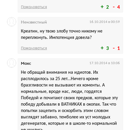
Пожаловаться
2
4
Неизвестный
16.10.2014 в 00:59
Креатин, ну твою злобу точно никому не
переплюнуть. Импотенция довела?
Пожаловаться
3
1
Макс
17.10.2014 в 10:06
Не обращай внимания на идиотов. Их
расплодилось за 25 лет...Ничего кроме
бразгливости не вызывают их коменты. А
нормальные, вроде нас, люди, гордятся
Победой и почитают своих предков, которые эту
победу добывали в ВАТНИКАХ в окопах. Так что
попытки зацепить и оскорбить этим словом
выглядят забавно, темболее их уст молодых
дегенератов, которые и в школе-то нормальной
не учились.