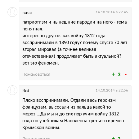
вася
14.10.2014 в 22:45
патриотизм и нынешние пародии на него - тема
понятная.
интересно другое. как войну 1812 года
воспринимали в 1890 году? почему спустя 70 лет
вторая мировая (а точнее великая
отечественная) продолжает быть актуальной?
вот это феномен.
Пожаловаться
3
Rot
14.10.2014 в 22:56
Плохо воспринимали. Отдали весь героизм
французам, высосали из пальца какой то
мороз....Да мы и до сих пор учим войну 1812
года по учебникам Наполеона третьего времен
Крымской войны.
Пожаловаться