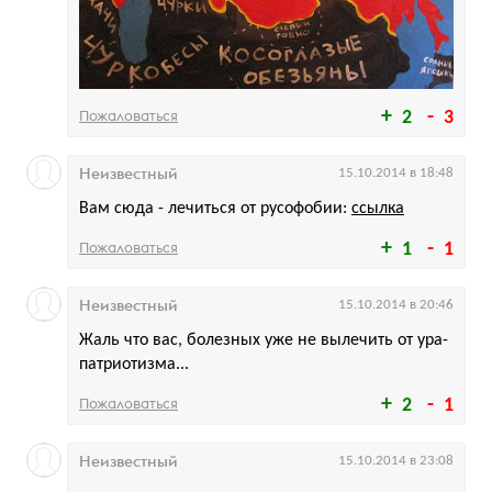
Пожаловаться
2
3
Неизвестный
15.10.2014 в 18:48
Вам сюда - лечиться от русофобии:
ссылка
Пожаловаться
1
1
Неизвестный
15.10.2014 в 20:46
Жаль что вас, болезных уже не вылечить от ура-
патриотизма...
Пожаловаться
2
1
Неизвестный
15.10.2014 в 23:08