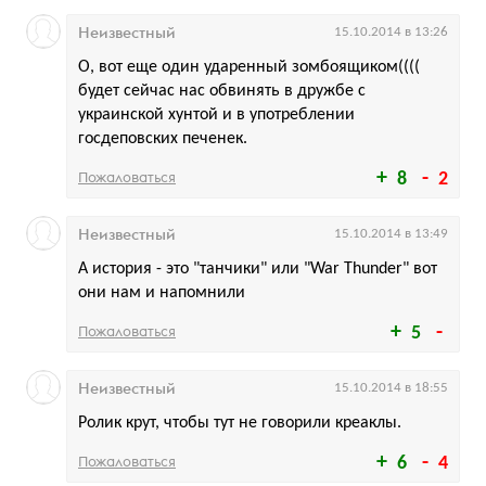
Неизвестный
15.10.2014 в 13:26
О, вот еще один ударенный зомбоящиком((((
будет сейчас нас обвинять в дружбе с
украинской хунтой и в употреблении
госдеповских печенек.
Пожаловаться
8
2
Неизвестный
15.10.2014 в 13:49
А история - это "танчики" или "War Thunder" вот
они нам и напомнили
Пожаловаться
5
Неизвестный
15.10.2014 в 18:55
Ролик крут, чтобы тут не говорили креаклы.
Пожаловаться
6
4