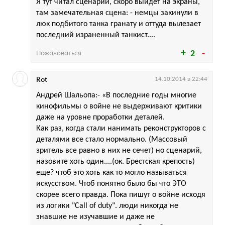
Я тут читал сценарий, скоро выйдет на экраны,
там замечательная сцена: - немцы закинули в
люк подбитого танка гранату и оттуда вылезает
последний израненный танкист....
Пожаловаться
2
Rot
14.10.2014 в 22:44
Андрей Шальопа:- «В последние годы многие
кинофильмы о войне не выдерживают критики
даже на уровне проработки деталей.
Как раз, когда стали нанимать реконструкторов с
деталями все стало нормально. (Массовый
зритель все равно в них не сечет) но сценарий,
назовите хоть один....(ок. Брестская крепость)
еще? чтоб это хоть как то могло называться
искусством. Чтоб понятно было бы что ЭТО
скорее всего правда. Пока пишут о войне исходя
из логики "Call of duty". люди никогда не
знавшие не изучавшие и даже не