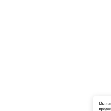
Мы ис
предос