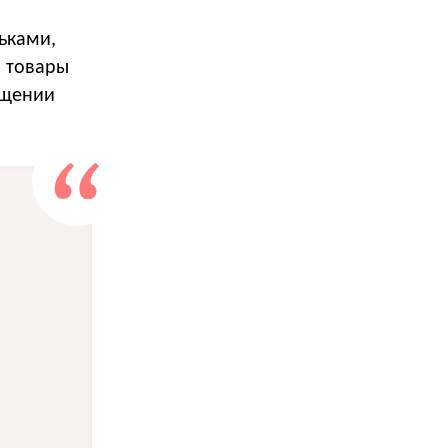
ьками,
а товары
ащении