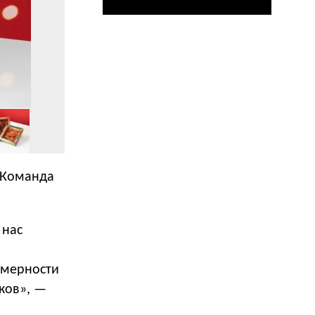
. Команда
 нас
амерности
иков», —