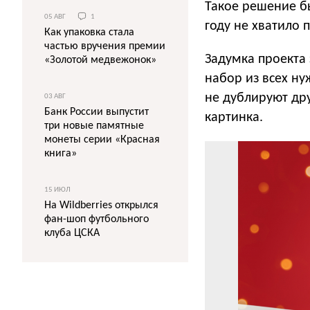
Такое решение б
05 АВГ
1
году не хватило 
Как упаковка стала
частью вручения премии
Задумка проекта 
«Золотой медвежонок»
набор из всех ну
не дублируют дру
03 АВГ
Банк России выпустит
картинка.
три новые памятные
монеты серии «Красная
книга»
15 ИЮЛ
На Wildberries открылся
фан-шоп футбольного
клуба ЦСКА