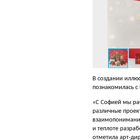
В создании иллю
познакомилась с 
«С Софией мы раб
различные проект
взаимопонимание
и теплоте разраб
отметила арт-ди