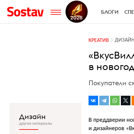
БЛОГИ
СП
ДИЗАЙ
КРЕАТИВ
«ВкусВил
в нового
Покупатели с
Дизайн
В преддверии но
другие материалы
и дизайнеров «В