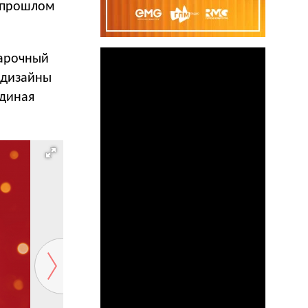
в прошлом
дарочный
 дизайны
единая