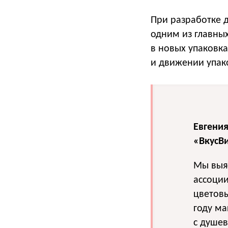
При разработке 
одним из главных
в новых упаковка
и движении упако
Евгени
«ВкусВ
Мы выя
ассоци
цветов
году м
с душе