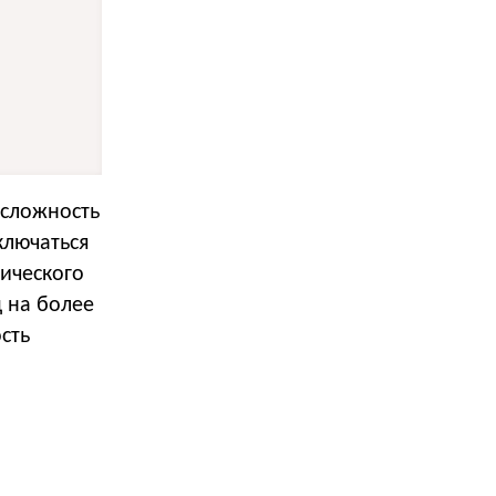
 сложность
ключаться
нического
д на более
сть