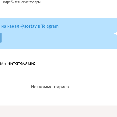
Потребительские товары
 на канал
@sostav
в Telegram
ими читателями:
Нет комментариев.