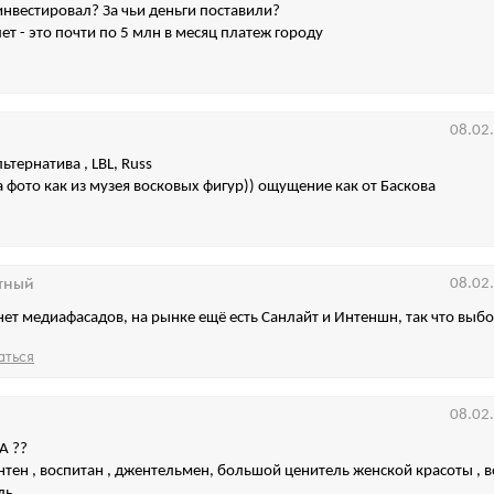
 инвестировал? За чьи деньги поставили?
ет - это почти по 5 млн в месяц платеж городу
08.02
льтернатива , LBL, Russ
 фото как из музея восковых фигур)) ощущение как от Баскова
тный
08.02
 нет медиафасадов, на рынке ещё есть Санлайт и Интеншн, так что вы
аться
08.02
DA ??
нтен , воспитан , джентельмен, большой ценитель женской красоты ,
ль.