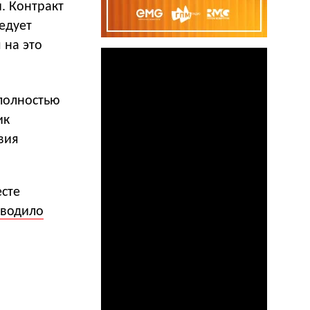
. Контракт
ледует
 на это
полностью
ик
вия
есте
водило