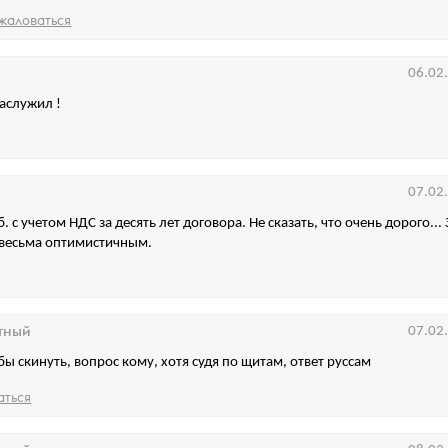
жаловаться
06.02
аслужил !
07.02
. с учетом НДС за десять лет договора. Не сказать, что очень дорого...
 весьма оптимистичным.
тный
07.02
бы скинуть, вопрос кому, хотя судя по щитам, ответ руссам
аться