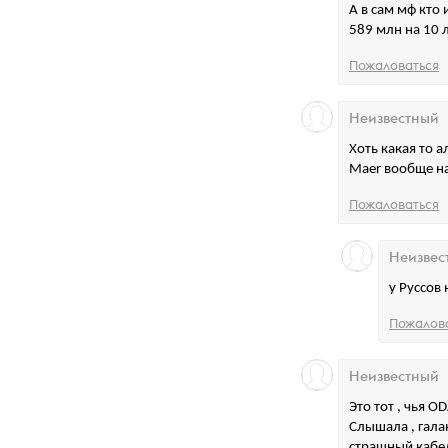
А в сам мф кто
589 млн на 10 л
Пожаловаться
Неизвестный
Хоть какая то а
Maer вообще на
Пожаловаться
Неизвес
у Руссов
Пожалов
Неизвестный
Это тот , чья O
Слышала , гала
страшный кабе