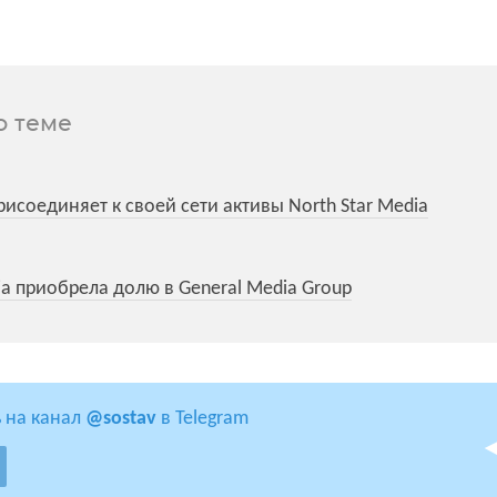
о теме
рисоединяет к своей сети активы North Star Media
ia приобрела долю в General Media Group
 на канал
@sostav
в Telegram