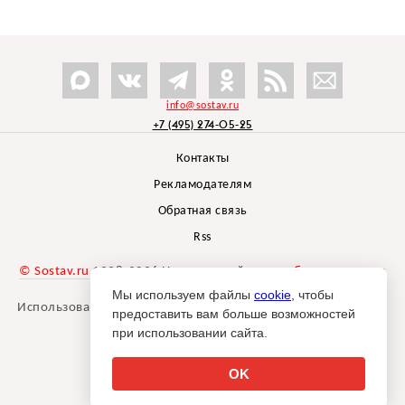
info@sostav.ru
+7 (495) 274-05-25
Контакты
Рекламодателям
Обратная связь
Rss
© Sostav.ru
1998-2026 Независимый проект
брендингового
агентства Depot
Мы используем файлы
cookie
, чтобы
Использование материалов Sostav.ru допустимо только при
предоставить вам больше возможностей
указании источника.
при использовании сайта.
Дизайн сайта -
Liqium
.
18+
OK