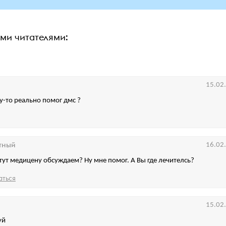
ими читателями:
15.02
у-то реально помог дмс ?
тный
16.02
 тут медицену обсуждаем? Ну мне помог. А Вы где лечителсь?
аться
15.02
уй