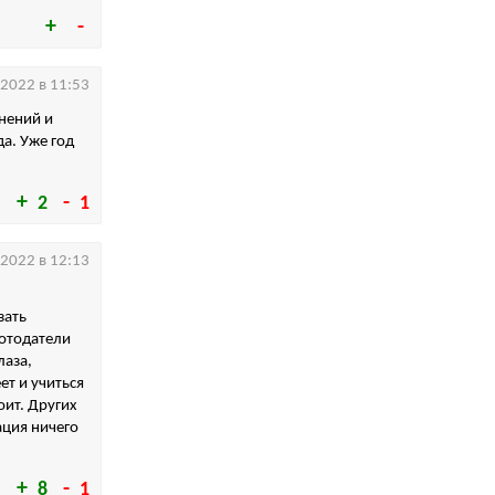
.2022 в 11:53
нений и
а. Уже год
2
1
.2022 в 12:13
зать
ботодатели
лаза,
ет и учиться
оит. Других
ация ничего
8
1