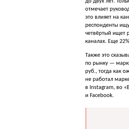
до двух лет. Тол
отмечает руковод
это влияет на ка
респонденты ищут
четвёртый ищет р
каналах. Еще 22%
Также это сказы
по рынку — марк
руб., тогда как о
не работал марк
в Instagram, во 
и Facebook.