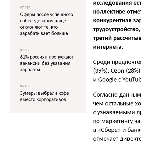
исследования ес
07 АВГ
коллективе отме
Оферы после успешного
конкурентная за
собеседования чаще
отклоняют те, кто
трудоустройство
зарабатывает больше
третий рассчиты
интернета.
07 АВГ
61% россиян пропускают
Среди предпочте
вакансии без указания
зарплаты
(39%), Ozon (28%
и Google с YouTu
06 АВГ
Зумеры выбрали кофе
Согласно данным
вместо корпоративов
чем остальные хо
с узнаваемыми п
по маркетингу ча
в «Сбере» и банке
отмечает директо