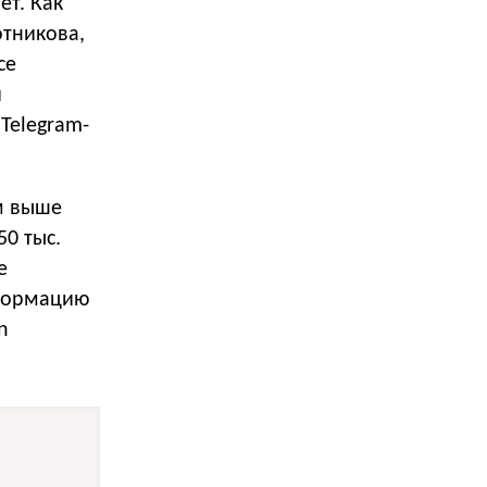
ет. Как
отникова,
се
й
Telegram-
м выше
0 тыс.
е
нформацию
n