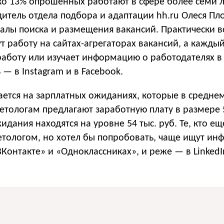
ько 13% опрошенных работают в сфере более семи л
итель отдела подбора и адаптации hh.ru Олеся Пл
налы поиска и размещения вакансий. Практически в
 работу на сайтах-агрегаторах вакансий, а кажды
аботу или изучает информацию о работодателях в 
 — в Instagram и в Facebook.
вается на зарплатных ожиданиях, которые в средне
етологам предлагают заработную плату в размере 5
жидания находятся на уровне 54 тыс. руб. Те, кто ещ
етологом, но хотел бы попробовать, чаще ищут и
«ВКонтакте» и «Одноклассниках», и реже — в LinkedI