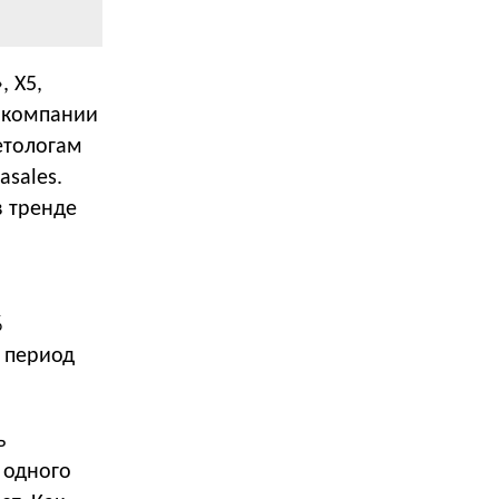
, Х5,
и компании
етологам
asales.
в тренде
%
е период
ь
 одного