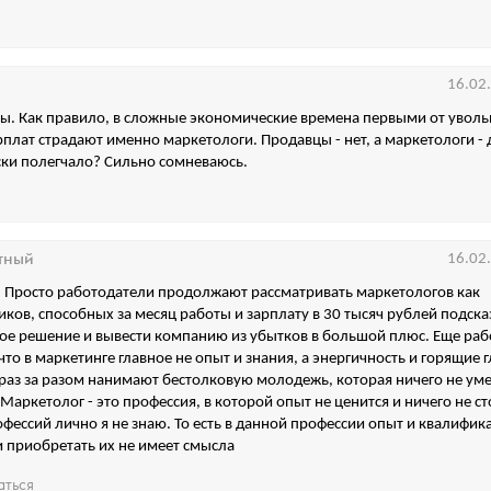
16.02
ы. Как правило, в сложные экономические времена первыми от уволь
плат страдают именно маркетологи. Продавцы - нет, а маркетологи - д
ки полегчало? Сильно сомневаюсь.
тный
16.02
. Просто работодатели продолжают рассматривать маркетологов как
ков, способных за месяц работы и зарплату в 30 тысяч рублей подска
ое решение и вывести компанию из убытков в большой плюс. Еще ра
что в маркетинге главное не опыт и знания, а энергичность и горящие г
раз за разом нанимают бестолковую молодежь, которая ничего не уме
 Маркетолог - это профессия, в которой опыт не ценится и ничего не ст
офессий лично я не знаю. То есть в данной профессии опыт и квалифик
 и приобретать их не имеет смысла
аться