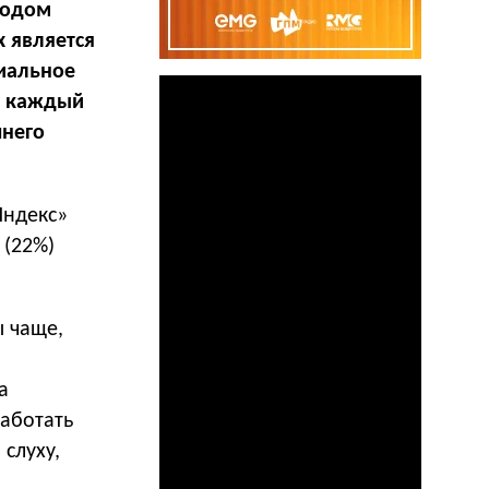
лодом
 является
циальное
м каждый
шнего
Яндекс»
 (22%)
ы чаще,
а
работать
 слуху,