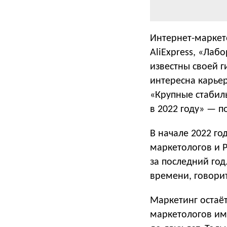
Интернет-маркето
AliExpress, «Лаб
известны своей г
интересна карьер
«Крупные стабил
в 2022 году» — п
В начале 2022 го
маркетологов и P
за последний год
времени, говорит
Маркетинг остаёт
маркетологов име