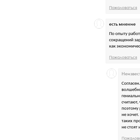
Пожаловаться
есть мнение
По опыту работ
сокращений зар
как экономичес
Пожаловаться
Неизвес
Согласен
волшебни
гениальн
считают, 
поэтому 
не хочет.
таких пр
не стоят
Пожалов