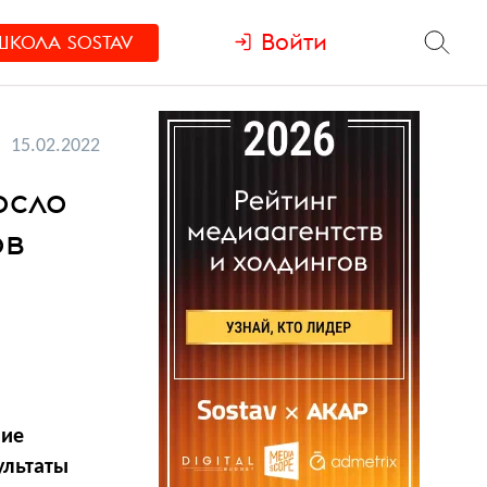
Войти
ШКОЛА
SOSTAV
15.02.2022
осло
ов
ние
ультаты