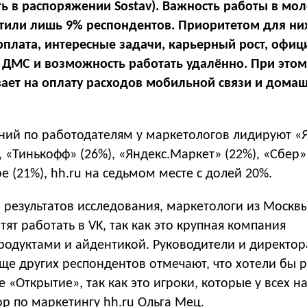
ть в распоряжении Sostav). Важность работы в мо
тили лишь 9% респондентов. Приоритетом для них
рплата, интересные задачи, карьерный рост, офи
, ДМС и возможность работать удалённо. При это
вает на оплату расходов мобильной связи и дома
ний по работодателям у маркетологов лидируют «
), «Тинькофф» (26%), «Яндекс.Маркет» (22%), «Сбер»
be (21%), hh.ru на седьмом месте с долей 20%.
 результатов исследования, маркетологи из Москв
тят работать в VK, так как это крупная компания
родуктами и айдентикой. Руководители и директор
ще других респондентов отмечают, что хотели бы 
 «Открытие», так как это игроки, которые у всех на
р по маркетингу hh.ru Ольга Мец.