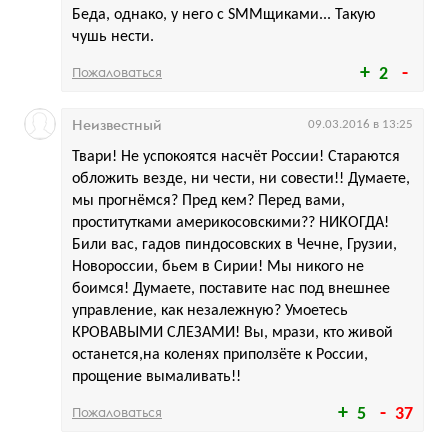
Беда, однако, у него с SMMщиками... Такую
чушь нести.
Пожаловаться
2
Неизвестный
09.03.2016 в 13:25
Твари! Не успокоятся насчёт России! Стараются
обложить везде, ни чести, ни совести!! Думаете,
мы прогнёмся? Пред кем? Перед вами,
проститутками америкосовскими?? НИКОГДА!
Били вас, гадов пиндосовских в Чечне, Грузии,
Новороссии, бьем в Сирии! Мы никого не
боимся! Думаете, поставите нас под внешнее
управление, как незалежную? Умоетесь
КРОВАВЫМИ СЛЕЗАМИ! Вы, мрази, кто живой
останется,на коленях приползёте к России,
прощение вымаливать!!
Пожаловаться
5
37