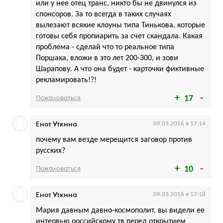
или у нее отец транс, никто бы не двинулся из
спонсоров. За то всегда в таких случаях
вылезают всякие клоуны типа Тинькова, которые
готовы себя пропиарить за счет скандала. Какая
проблема - сделай что то реальное типа
Поршака, вложи в это лет 200-300, и зови
Шарапову. А что она будет - карточки фиктивные
рекламировать!?!
Пожаловаться
17
Енот Уткина
09.03.2016 в 17:14
почему вам везде мерещится заговор против
русских?
Пожаловаться
10
Енот Уткина
09.03.2016 в 17:18
Мария давным давно-космополит, вы видели ее
интервью российскому тв перед открытием