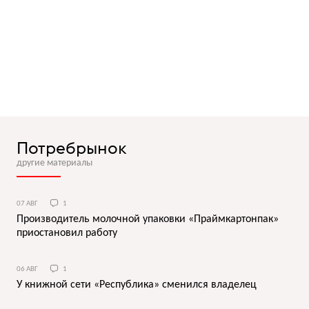
Потребрынок
другие материалы
07 АВГ
1
Производитель молочной упаковки «Праймкартонпак»
приостановил работу
06 АВГ
1
У книжной сети «Республика» сменился владелец