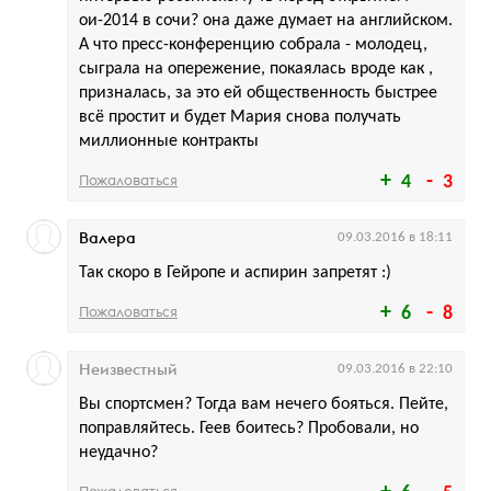
ои-2014 в сочи? она даже думает на английском.
А что пресс-конференцию собрала - молодец,
сыграла на опережение, покаялась вроде как ,
призналась, за это ей общественность быстрее
всё простит и будет Мария снова получать
миллионные контракты
Пожаловаться
4
3
Валера
09.03.2016 в 18:11
Так скоро в Гейропе и аспирин запретят :)
Пожаловаться
6
8
Неизвестный
09.03.2016 в 22:10
Вы спортсмен? Тогда вам нечего бояться. Пейте,
поправляйтесь. Геев боитесь? Пробовали, но
неудачно?
Пожаловаться