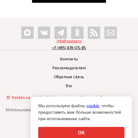
info@sostav.ru
+7 (495) 274-05-25
Контакты
Рекламодателям
Обратная связь
Rss
© Sostav.ru
1998-2026 Независимый проект
брендингового
агентства Depot
Мы используем файлы
cookie
, чтобы
Использование материалов Sostav.ru допустимо только при
предоставить вам больше возможностей
указании источника.
при использовании сайта.
Дизайн сайта -
Liqium
.
18+
OK