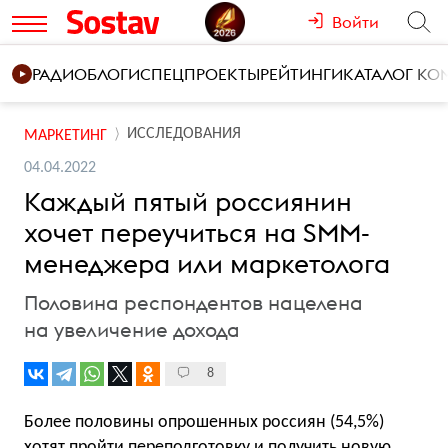
Войти
РАДИО
БЛОГИ
СПЕЦПРОЕКТЫ
РЕЙТИНГИ
КАТАЛОГ К
ИССЛЕДОВАНИЯ
МАРКЕТИНГ
04.04.2022
Каждый пятый россиянин
хочет переучиться на SMM-
менеджера или маркетолога
Половина респондентов нацелена
на увеличение дохода
8
Более половины опрошенных россиян (54,5%)
хотят пройти переподготовку и получить новую