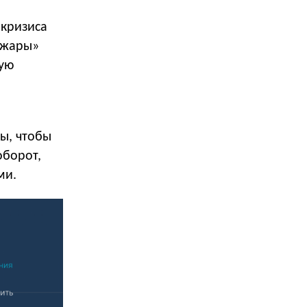
 кризиса
ожары»
ную
ы, чтобы
оборот,
ми.