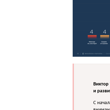
Виктор
и разв
С нача
вниман