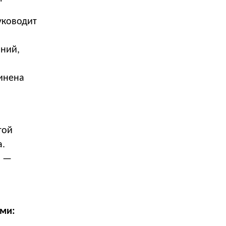
уководит
аний,
инена
той
а.
й —
ми: