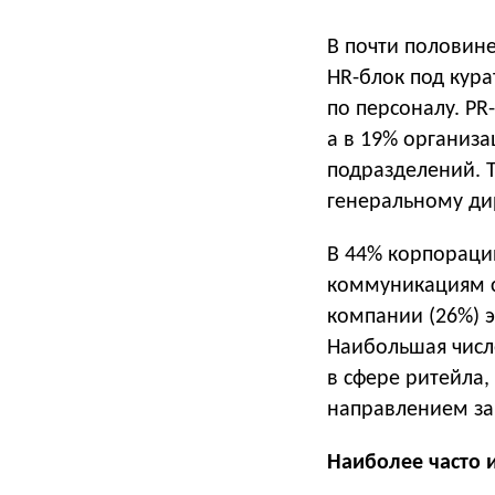
В почти половин
HR-блок под кур
по персоналу. PR
а в 19% организ
подразделений. 
генеральному ди
В 44% корпораци
коммуникациям со
компании (26%) э
Наибольшая числ
в сфере ритейла,
направлением за
Наиболее часто 