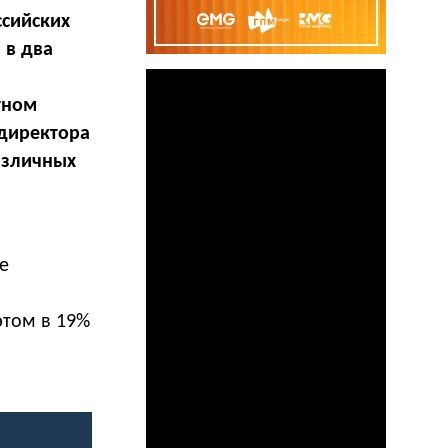
сийских
 в два
тном
 директора
азличных
е
этом в 19%