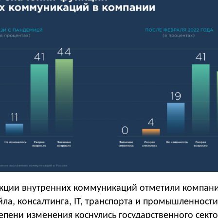
нкции внутренних коммуникаций отметили компан
йла, консалтинга, IT, транспорта и промышленности
пени изменения коснулись государственного секто