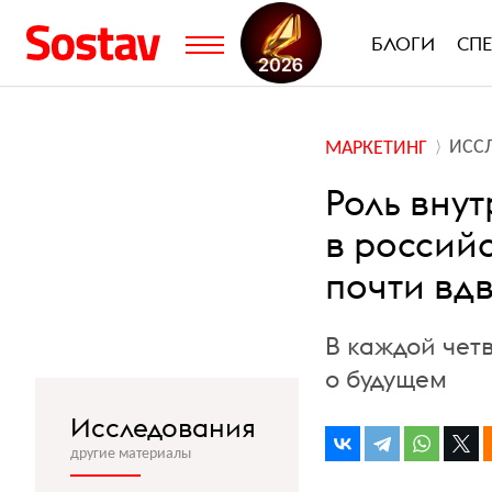
БЛОГИ
СП
ИСС
МАРКЕТИНГ
Роль вну
в россий
почти вд
В каждой чет
о будущем
Исследования
другие материалы