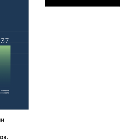
ии
.
ра.