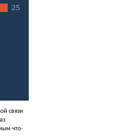
ой связи
аз
мым что-