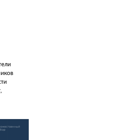
тели
ников
сти
,