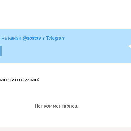
 на канал
@sostav
в Telegram
ими читателями:
Нет комментариев.