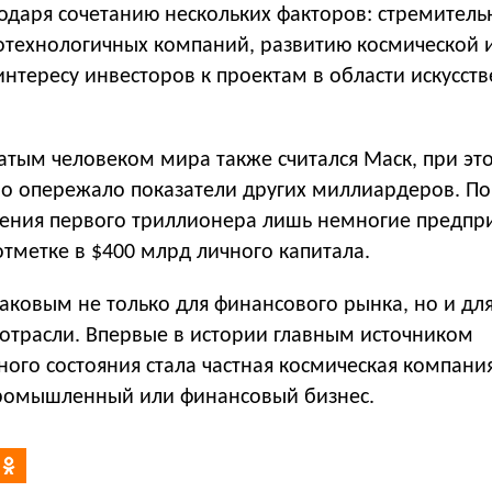
даря сочетанию нескольких факторов: стремитель
отехнологичных компаний, развитию космической 
нтересу инвесторов к проектам в области искусст
атым человеком мира также считался Маск, при эт
но опережало показатели других миллиардеров. П
вления первого триллионера лишь немногие предп
тметке в $400 млрд личного капитала.
аковым не только для финансового рынка, но и для
 отрасли. Впервые в истории главным источником
ого состояния стала частная космическая компания
промышленный или финансовый бизнес.