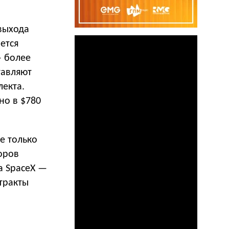
 выхода
ется
— более
тавляют
лекта.
но в $780
е только
оров
а SpaceX —
нтракты