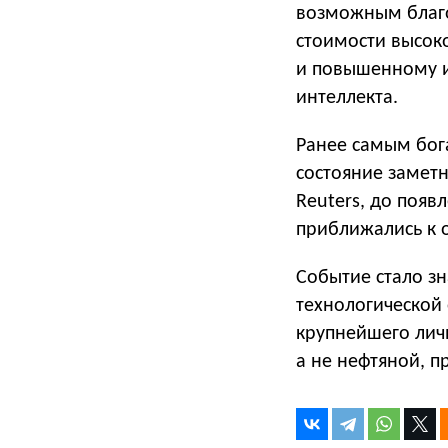
возможным благо
стоимости высок
и повышенному и
интеллекта.
Ранее самым бог
состояние замет
Reuters, до поя
приближались к о
Событие стало зн
технологической
крупнейшего личн
а не нефтяной, 