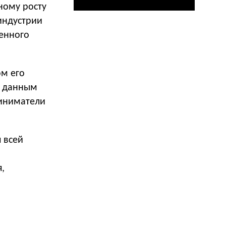
ному росту
индустрии
венного
ом его
о данным
риниматели
 всей
,