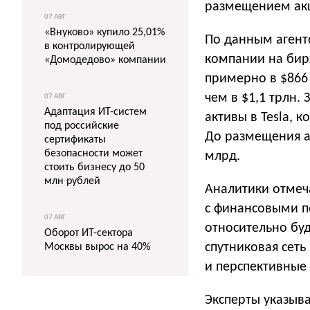
размещением акц
07 АВГ
«Внуково» купило 25,01%
По данным агентс
в контролирующей
компании на бир
«Домодедово» компании
примерно в $866
чем в $1,1 трлн.
07 АВГ
Адаптация ИТ-систем
активы в Tesla, 
под российские
До размещения а
сертификаты
безопасности может
млрд.
стоить бизнесу до 50
млн рублей
Аналитики отмеча
с финансовыми п
07 АВГ
относительно бу
Оборот ИТ-сектора
спутниковая сеть
Москвы вырос на 40%
и перспективные
Эксперты указыва