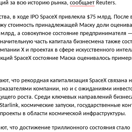
ий за всю историю рынка,
сообщает
Reuters.
тва, в ходе IPO SpaceX привлекла $75 млрд. После
жу стоимость принадлежащей Маску доли оценива
 млрд, а совокупное состояние предпринимателя 
 Значительную часть капитала бизнесмена также сос
компании X и проектах в сфере искусственного интел
кций SpaceX состояние Маска оценивалось пример
ют, что рекордная капитализация SpaceX связана н
оказателями компании, но и с ожиданиями инвест
дущего роста. Среди ключевых направлений бизнес
 Starlink, космические запуски, государственные ко
 проекты в области космической инфраструктуры.
ют, что достижение триллионного состояния стало