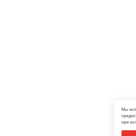
Мы ис
предос
при ис