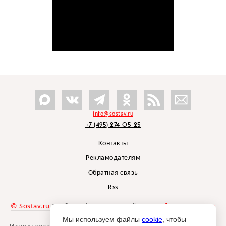
info@sostav.ru
+7 (495) 274-05-25
Контакты
Рекламодателям
Обратная связь
Rss
© Sostav.ru
1998-2026 Независимый проект
брендингового
агентства Depot
Мы используем файлы
cookie
, чтобы