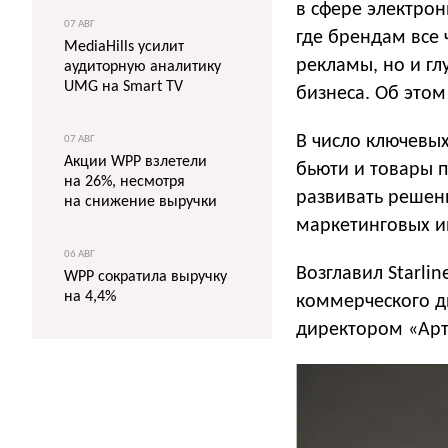
в сфере электро
07 АВГ
где брендам все
MediaHills усилит
рекламы, но и г
аудиторную аналитику
UMG на Smart TV
бизнеса. Об этом
В число ключевых
07 АВГ
Акции WPP взлетели
бьюти и товары п
на 26%, несмотря
развивать решен
на снижение выручки
маркетинговых и
06 АВГ
Возглавил Starli
WPP сократила выручку
на 4,4%
коммерческого д
директором «Арт