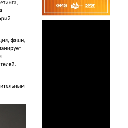
етинга,
я
орий
ция, фэшн,
планирует
и
телей.
нительным