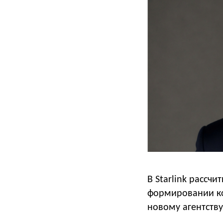
В Starlink рассчи
формировании ко
новому агентств