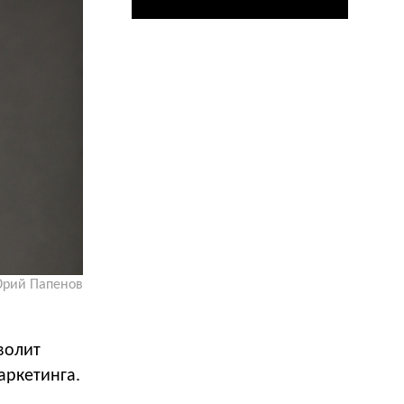
рий Папенов
волит
аркетинга.