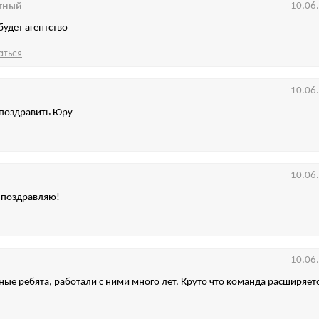
тный
10.06
будет агентство
аться
10.06
поздравить Юру
10.06
 поздравляю!
10.06
ные ребята, работали с ними много лет. Круто что команда расширяет