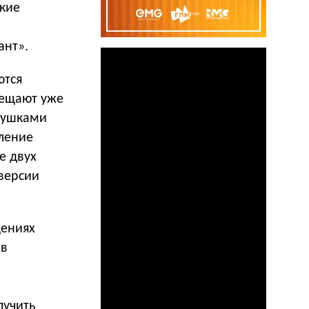
кие
ант».
ются
мещают уже
евушками
ление
е двух
 версии
щениях
ов
лучить