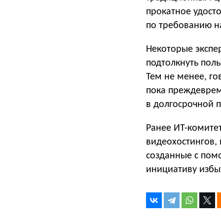
прокатное удост
по требованию н
Некоторые экспе
подтолкнуть поль
Тем не менее, го
пока преждеврем
в долгосрочной п
Ранее ИТ-комите
видеохостингов, 
созданные с помо
инициативу избы