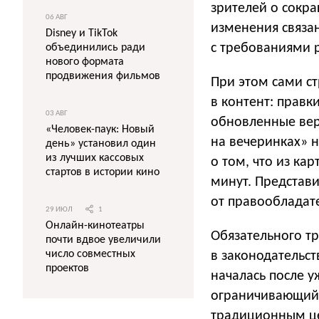
зрителей о сокр
06 АВГ
изменения связан
Disney и TikTok
с требованиями 
объединились ради
нового формата
продвижения фильмов
При этом сами с
в контент: прав
03 АВГ
обновленные вер
«Человек-паук: Новый
на вечеринках» 
день» установил один
из лучших кассовых
о том, что из ка
стартов в истории кино
минут. Представи
от правообладате
29 ИЮЛ
1
Онлайн-кинотеатры
Обязательного т
почти вдвое увеличили
число совместных
в законодательст
проектов
началась после у
ограничивающий 
традиционным це