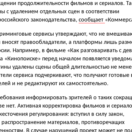
ащении продолжительности фильмов и сериалов. Та
ы с удалением отдельных сцен в соответствии
российского законодательства,
сообщает
«Коммерс
триминговые сервисы утверждают, что не вмешива
ки вносят правообладатели, а платформы лишь раз
сии. Например, в фильме «Как разговаривать с д
на «Кинопоиске» перед началом появляется уведом
ртины удалены сцены общей длительностью не мене
тели сервиса подчеркивают, что получают готовые
лей и не редактируют их самостоятельно.
ребования информировать зрителей о таких сокра
ве нет. Активная корректировка фильмов и сериал
жесточения регулирования: вступил в силу закон,
распространение материалов, противоречащих
нностям. В случае нарушений проект может не по