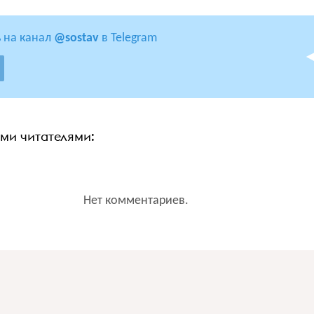
 на канал
@sostav
в Telegram
ими читателями:
Нет комментариев.