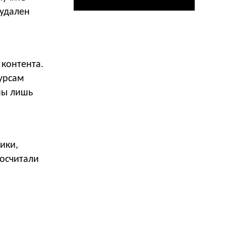
 удален
 контента.
сурсам
ны лишь
ики,
посчитали