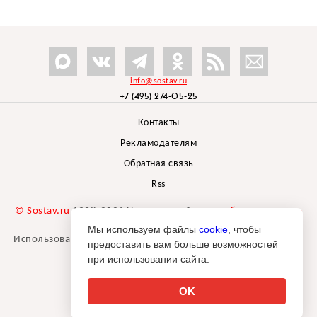
info@sostav.ru
+7 (495) 274-05-25
Контакты
Рекламодателям
Обратная связь
Rss
© Sostav.ru
1998-2026 Независимый проект
брендингового
агентства Depot
Мы используем файлы
cookie
, чтобы
Использование материалов Sostav.ru допустимо только при
предоставить вам больше возможностей
указании источника.
при использовании сайта.
Дизайн сайта -
Liqium
.
18+
OK