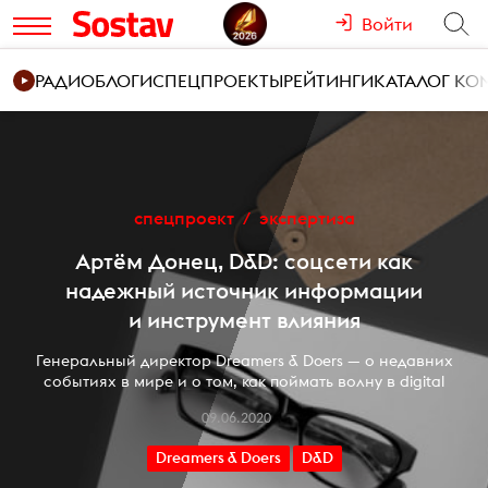
Войти
РАДИО
БЛОГИ
СПЕЦПРОЕКТЫ
РЕЙТИНГИ
КАТАЛОГ К
спецпроект
экспертиза
Артём Донец, D&D: соцсети как
надежный источник информации
и инструмент влияния
Генеральный директор Dreamers & Doers — о недавних
событиях в мире и о том, как поймать волну в digital
09.06.2020
Dreamers & Doers
D&D