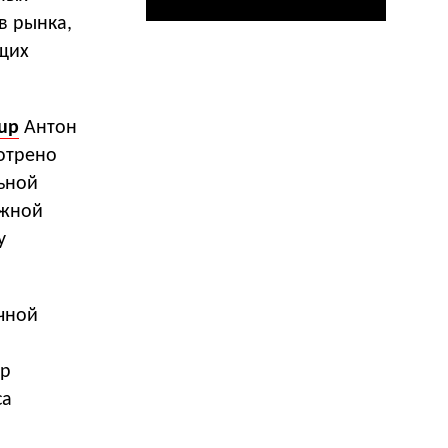
в рынка,
щих
up
Антон
отрено
льной
ежной
у
чной
ор
са