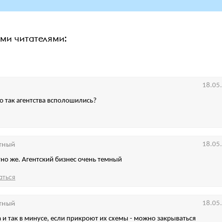
ими читателями:
18.05
то так агентства всполошились?
тный
18.05
тно же. Агентский бизнес очень темный
аться
тный
18.05
а и так в минусе, если прикроют их схемы - можно закрываться