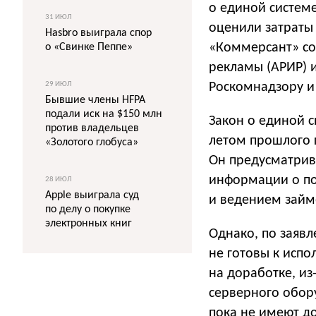
о единой систем
31 ИЮЛ
оценили затраты 
Hasbro выиграла спор
«Коммерсант» со
о «Свинке Пеппе»
рекламы (АРИР) 
29 ИЮЛ
Роскомнадзору 
Бывшие члены HFPA
подали иск на $150 млн
Закон о единой с
против владельцев
летом прошлого го
«Золотого глобуса»
Он предусматрив
информации о пок
28 ИЮЛ
Apple выиграла суд
и ведением займ
по делу о покупке
электронных книг
Однако, по заявл
не готовы к исп
на доработке, из
серверного обор
пока не имеют д