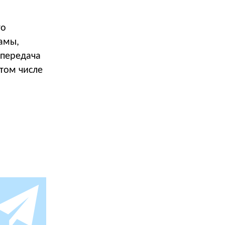
то
ламы,
 передача
том числе