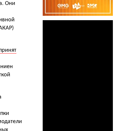
а. Они
тивной
АКАР)
принят
ениен
ткой
а
упки
модатели
ных