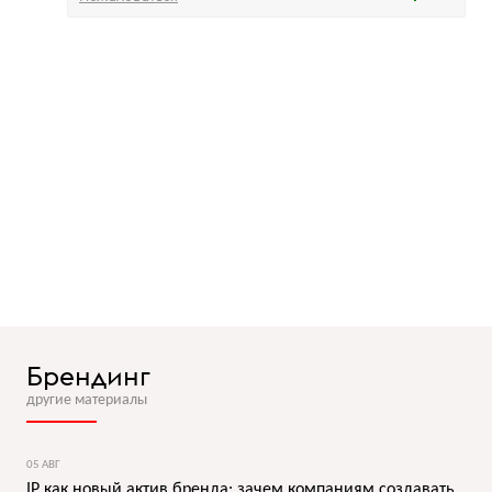
Брендинг
другие материалы
05 АВГ
IP как новый актив бренда: зачем компаниям создавать