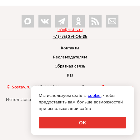
info@sostav.ru
+7 (495) 274-05-25
Контакты
Рекламодателям
Обратная связь
Rss
© Sostav.ru
1998-2026 Независимый проект
брендингового
агентства Depot
Мы используем файлы
cookie
, чтобы
Использование материалов Sostav.ru допустимо только при
предоставить вам больше возможностей
указании источника.
при использовании сайта.
Дизайн сайта -
Liqium
.
18+
OK