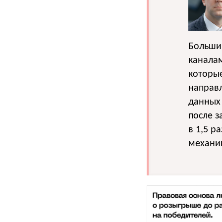
Большин
каналам
которые
направл
данных
после з
в 1,5 р
механик