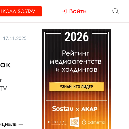
Войти
ШКОЛА
SOSTAV
17.11.2025
и
бок
т
LTV
енциала —