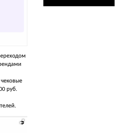
 переходом
брендами
 чековые
00 руб.
телей.