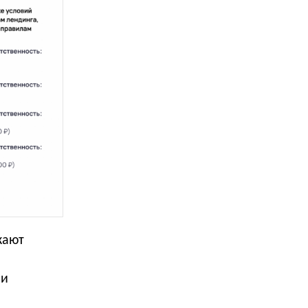
кают
ли