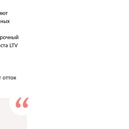
яют
нных
срочный
ста LTV
 отток