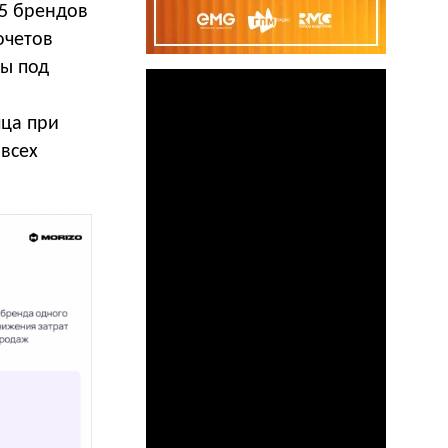
15 брендов
очетов
ны под
яца при
всех