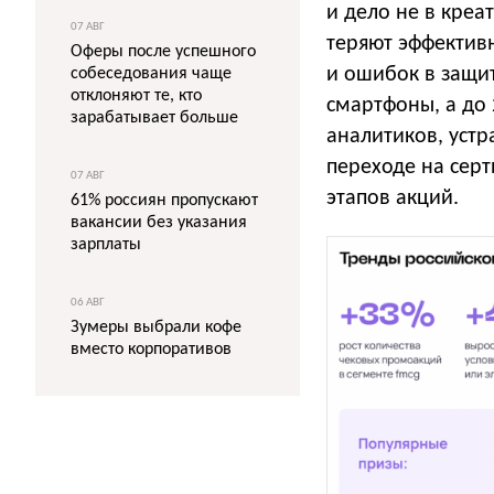
и дело не в креат
07 АВГ
теряют эффективн
Оферы после успешного
и ошибок в защи
собеседования чаще
отклоняют те, кто
смартфоны, а до
зарабатывает больше
аналитиков, уст
переходе на сер
07 АВГ
этапов акций.
61% россиян пропускают
вакансии без указания
зарплаты
06 АВГ
Зумеры выбрали кофе
вместо корпоративов