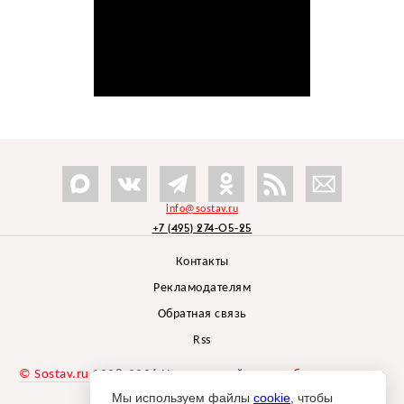
info@sostav.ru
+7 (495) 274-05-25
Контакты
Рекламодателям
Обратная связь
Rss
© Sostav.ru
1998-2026 Независимый проект
брендингового
агентства Depot
Мы используем файлы
cookie
, чтобы