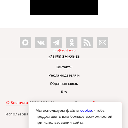
info@sostav.ru
+7 (495) 274-05-25
Контакты
Рекламодателям
Обратная связь
Rss
© Sostav.ru
1998-2026 Независимый проект
брендингового
агентства Depot
Мы используем файлы
cookie
, чтобы
Использование материалов Sostav.ru допустимо только при
предоставить вам больше возможностей
указании источника.
при использовании сайта.
Дизайн сайта -
Liqium
.