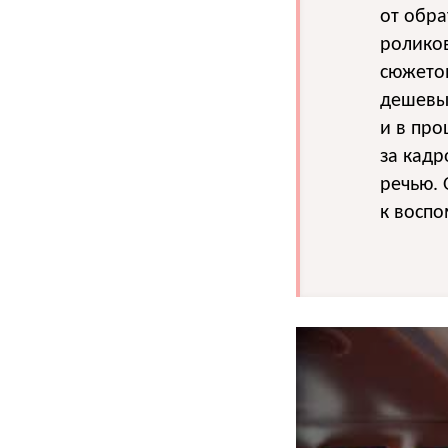
от обра
роликов
сюжетов
дешевы
и в про
за кадр
речью. 
к воспо