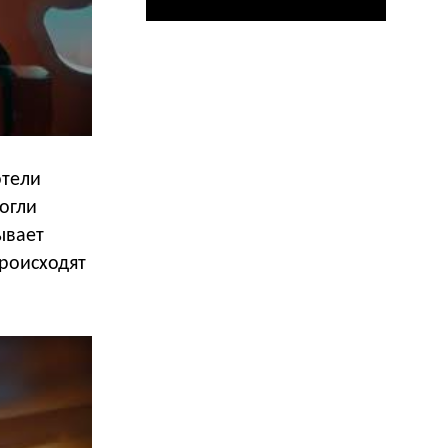
отели
огли
ывает
происходят