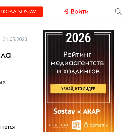
Войти
ШКОЛА
SOSTAV
31.05.2023
сла
ых
ыпется