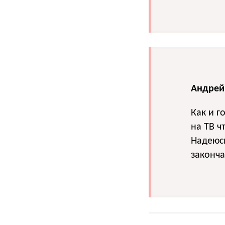
Андрей 
Как и г
на ТВ ч
Надеюс
законча