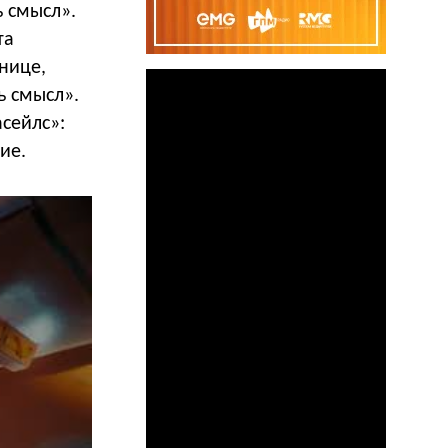
ь смысл».
та
нице,
ь смысл».
сейлс»:
ие.