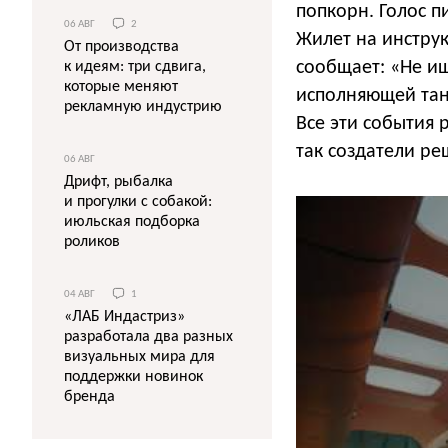
попкорн. Голос п
06 АВГ
2
Жилет на инструк
От производства
сообщает: «Не и
к идеям: три сдвига,
которые меняют
исполняющей тане
рекламную индустрию
Все эти события 
так создатели ре
06 АВГ
Дрифт, рыбалка
и прогулки с собакой:
июльская подборка
роликов
04 АВГ
1
«ЛАБ Индастриз»
разработала два разных
визуальных мира для
поддержки новинок
бренда