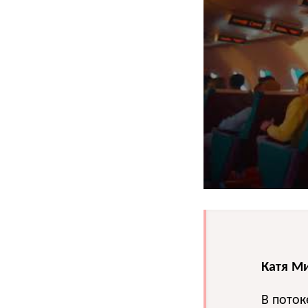
Катя М
В пото