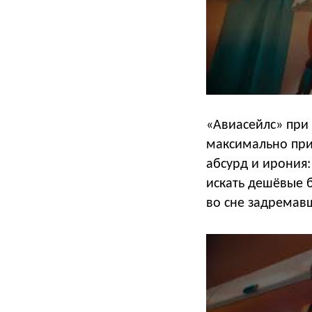
«Авиасейлс» при 
максимально при
абсурд и ирония:
искать дешёвые б
во сне задремав