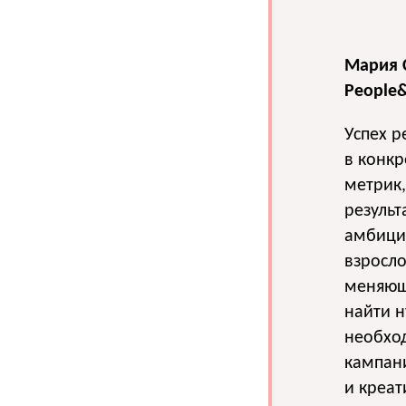
Мария 
People&
Успех р
в конк
метрик,
результ
амбицио
взросло
меняющ
найти 
необход
кампан
и креат