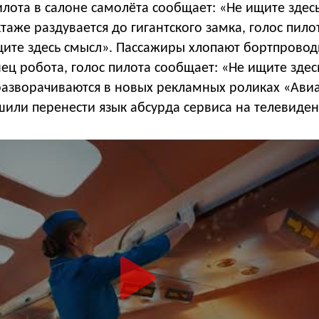
илота в салоне самолёта сообщает: «Не ищите здес
таже раздувается до гигантского замка, голос пило
щите здесь смысл». Пассажиры хлопают бортпровод
ц робота, голос пилота сообщает: «Не ищите здес
разворачиваются в новых рекламных роликах «Авиа
шили перенести язык абсурда сервиса на телевиден