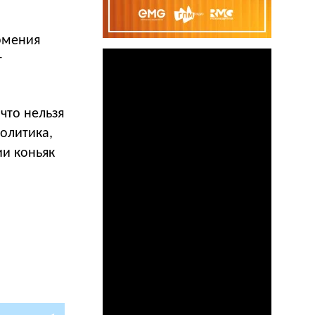
рмения
т
что нельзя
олитика,
ии коньяк