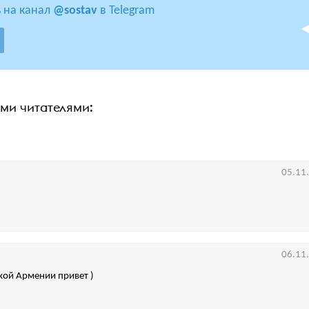
 на канал
@sostav
в Telegram
ими читателями:
05.11
06.11
кой Армении привет )