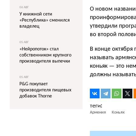
06 АВГ
О новом названи
У книжной сети
проинформировал
«Республика» сменился
утвердили прогр
владелец
во второй полови
05 АВГ
В конце октября
«Нейропоток» стал
собственником крупного
называть армянс
производителя выпечки
коньяк — это не
должны называть
05 АВГ
P&G покупает
производителя пищевых
добавок Thorne
Армения
Коньяк