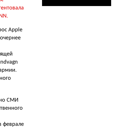
тентовала
NN.
ос Apple
дочернее
оящей
andvagn
 армии.
тного
 но СМИ
ственного
в феврале