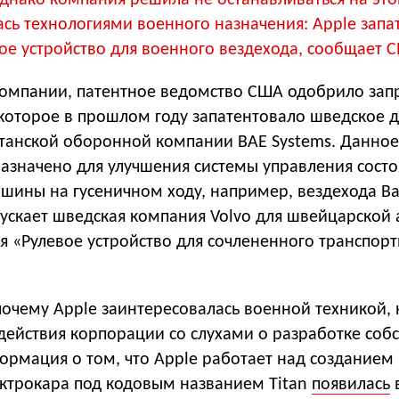
ась технологиями военного назначения: Apple запа
ое устройство для военного вездехода, сообщает C
омпании, патентное ведомство США одобрило запр
 которое в прошлом году запатентовало шведское 
танской оборонной компании BAE Systems. Данное
назначено для улучшения системы управления сост
ашины на гусеничном ходу, например, вездехода B
пускает шведская компания Volvo для швейцарской
я «Рулевое устройство для сочлененного транспор
почему Apple заинтересовалась военной техникой,
действия корпорации со слухами о разработке соб
ормация о том, что Apple работает над созданием
ектрокара под кодовым названием Titan
появилась