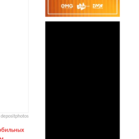
depositphotos
мобильных
ом