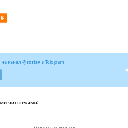
 на канал
@sostav
в Telegram
ими читателями: