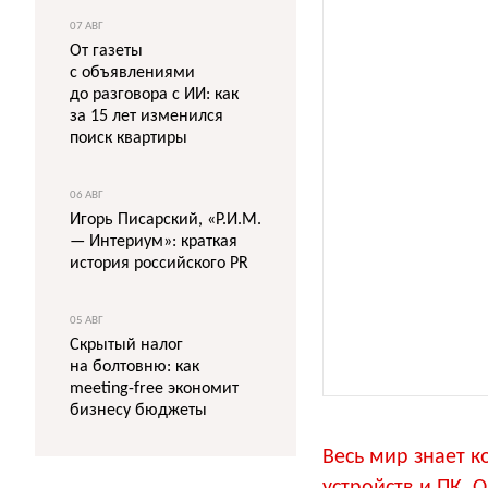
07 АВГ
От газеты
с объявлениями
до разговора с ИИ: как
за 15 лет изменился
поиск квартиры
06 АВГ
Игорь Писарский, «Р.И.М.
— Интериум»: краткая
история российского PR
05 АВГ
Скрытый налог
на болтовню: как
meeting-free экономит
бизнесу бюджеты
Весь мир знает 
устройств и ПК. 