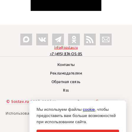
info@sostav.ru
+7 (495) 274-05-25
Контакты
Рекламодателям
Обратная связь
Rss
© Sostav.ru
1998-2026 Независимый проект
брендингового
агентства Depot
Мы используем файлы
cookie
, чтобы
Использование материалов Sostav.ru допустимо только при
предоставить вам больше возможностей
указании источника.
при использовании сайта.
Дизайн сайта -
Liqium
.
18+