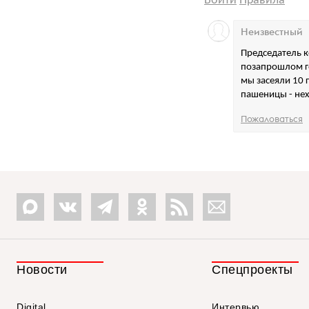
Войти
Правила
Неизвестный
Председатель к
позапрошлом го
мы засеяли 10 
пашеницы - нех
Пожаловаться
Новости
Спецпроекты
Digital
Интервью