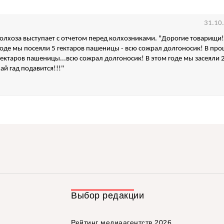
31.10
олхоза выступает с отчетом перед колхозниками. "Дорогие товарищи!
де мы посеяли 5 гектаров пашеницы - всю сожрал долгоносик! В пр
гектаров пашеницы...всю сожрал долгоносик! В этом годе мы засеяли 2
ай гад подавится!!!"
Выбор редакции
Рейтинг медиаагентств 2026