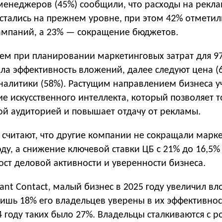
менеджеров (45%) сообщили, что расходы на рекл
стались на прежнем уровне, при этом 42% отметил
ампаний, а 23% — сокращение бюджетов.
ем при планировании маркетинговых затрат для 9
ла эффективность вложений, далее следуют цена (
налитики (58%). Растущим направлением бизнеса у
е искусственного интеллекта, который позволяет 
ой аудиторией и повышает отдачу от рекламы.
считают, что другие компании не сокращали марк
оду, а снижение ключевой ставки ЦБ с 21% до 16,5%
ст деловой активности и уверенности бизнеса.
ant Contact, малый бизнес в 2025 году увеличил в
лишь 18% его владельцев уверены в их эффективнос
4 году таких было 27%. Владельцы сталкиваются с р