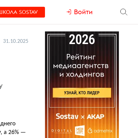
Войти
ШКОЛА
SOSTAV
31.10.2025
у
еднего
, а 26% —