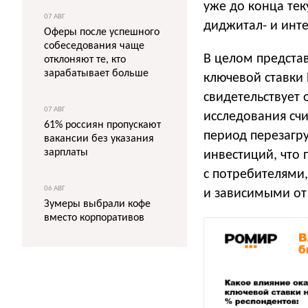
уже до конца те
07 АВГ
диджитал- и инте
Оферы после успешного
собеседования чаще
В целом предста
отклоняют те, кто
зарабатывает больше
ключевой ставки
свидетельствует 
07 АВГ
исследования сч
61% россиян пропускают
период перезагру
вакансии без указания
зарплаты
инвестиций, что
с потребителями,
06 АВГ
и зависимыми от
Зумеры выбрали кофе
вместо корпоративов