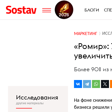
БЛОГИ
СП
ИСС
МАРКЕТИНГ
«Ромир»:
увеличит
Более 90% из 
Исследования
На фоне снижени
другие материалы
бизнеса решили у