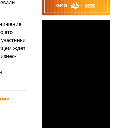
азвали
снижение
о это
 участники
дущем ждет
бизнес-
и