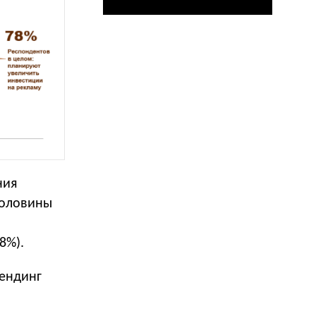
ния
половины
8%).
рендинг