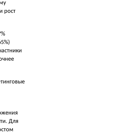
аму
и рост
7%
65%)
частники
точнее
етинговые
ложения
ти. Для
остом