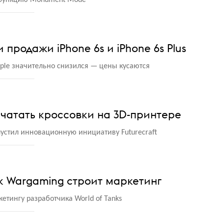
 функцию Monument Mode
 продажи iPhone 6s и iPhone 6s Plus
pple значительно снизился — цены кусаются
ечатать кроссовки на 3D-принтере
устил инновационную инициативу Futurecraft
к Wargaming строит маркетинг
етингу разработчика World of Tanks