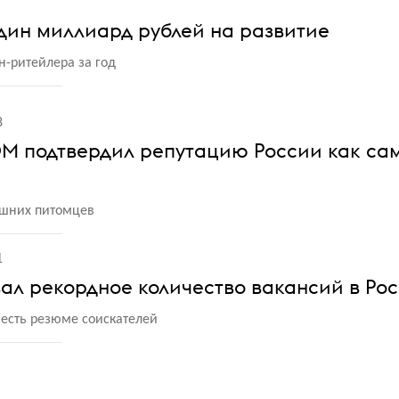
дин миллиард рублей на развитие
н-ритейлера за год
8
ОМ подтвердил репутацию России как са
ашних питомцев
1
ал рекордное количество вакансий в Ро
есть резюме соискателей