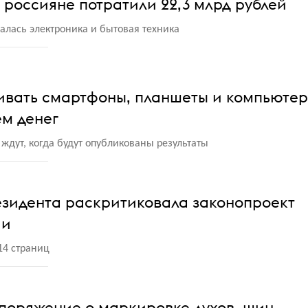
 россияне потратили 22,3 млрд рублей
алась электроника и бытовая техника
ивать смартфоны, планшеты и компьютер
м денег
 ждут, когда будут опубликованы результаты
зидента раскритиковала законопроект
ии
14 страниц
споряжение о маркировке духов, шин