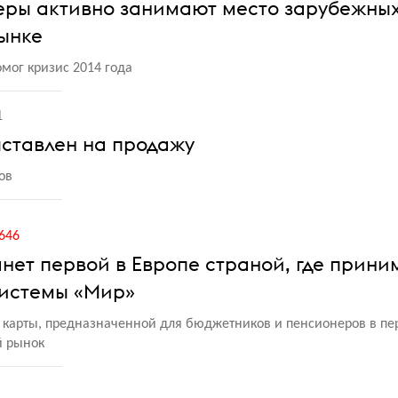
еры активно занимают место зарубежных
ынке
мог кризис 2014 года
1
ыставлен на продажу
ов
646
нет первой в Европе страной, где прин
системы «Мир»
й карты, предназначенной для бюджетников и пенсионеров в п
й рынок