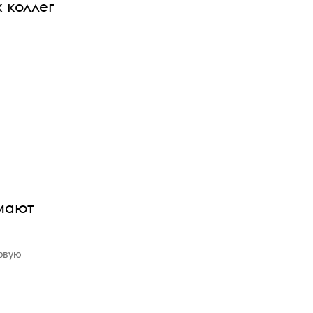
 коллег
имают
ервую