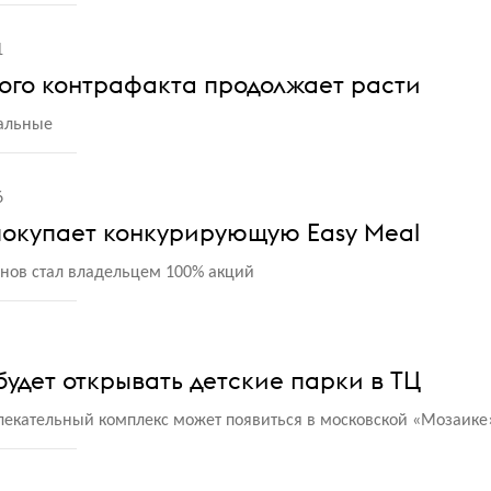
1
чного контрафакта продолжает расти
гальные
6
покупает конкурирующую Easy Meal
онов стал владельцем 100% акций
удет открывать детские парки в ТЦ
екательный комплекс может появиться в московской
«
Мозаике