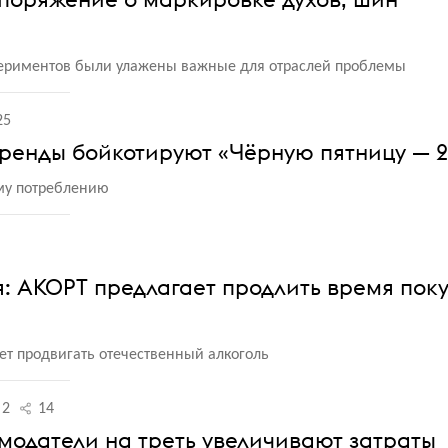
периментов были улажены важные для отраслей проблемы
25
 бренды бойкотируют «Чёрную пятницу — 
му потреблению
я: АКОРТ предлагает продлить время пок
ет продвигать отечественный алкоголь
2
14
амодатели на треть увеличивают затраты