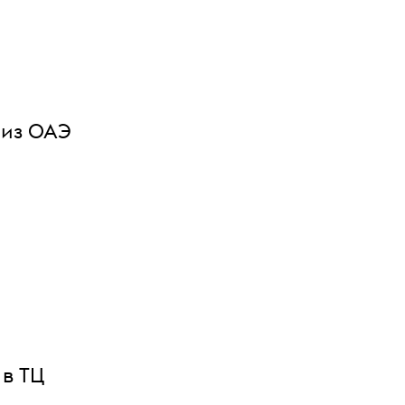
 из ОАЭ
 в ТЦ