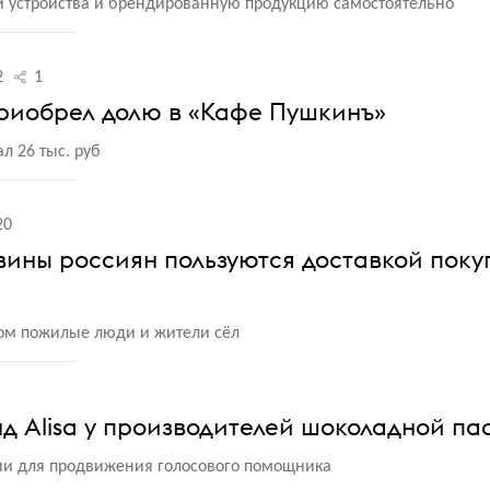
и устройства и брендированную продукцию самостоятельно
2
1
приобрел долю в «Кафе Пушкинъ»
л 26 тыс. руб
20
ины россиян пользуются доставкой поку
ом пожилые люди и жители сёл
нд Alisa у производителей шоколадной па
ии для продвижения голосового помощника