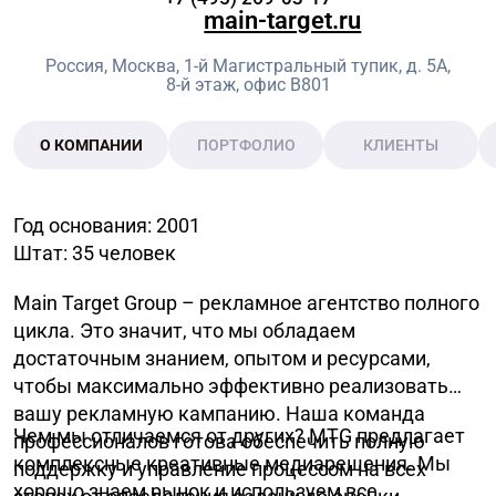
main-target.ru
Россия, Москва, 1-й Магистральный тупик, д. 5А,
8-й этаж, офис В801
О КОМПАНИИ
ПОРТФОЛИО
КЛИЕНТЫ
Год основания: 2001
Штат: 35 человек
Main Target Group – рекламное агентство полного
цикла. Это значит, что мы обладаем
достаточным знанием, опытом и ресурсами,
чтобы максимально эффективно реализовать
вашу рекламную кампанию. Наша команда
Чем мы отличаемся от других? MTG предлагает
профессионалов готова обеспечить полную
комплексные креативные медиарешения. Мы
поддержку и управление процессом на всех
хорошо знаем рынок и используем все