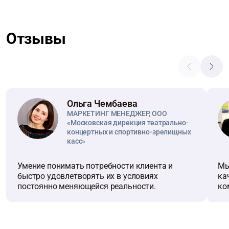
Отзывы
Ольга Чембаева
МАРКЕТИНГ МЕНЕДЖЕР, ООО
«Московская дирекция театрально-
концертных и спортивно-зрелищных
касс»
Умение понимать потребности клиента и
Мы
быстро удовлетворять их в условиях
ка
постоянно меняющейся реальности.
ко
на
со