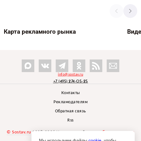
Карта рекламного рынка
Вид
info@sostav.ru
+7 (495) 274-05-25
Контакты
Рекламодателям
Обратная связь
Rss
© Sostav.ru
1998-2026 Независимый проект
брендингового
агентства Depot
Мы используем файлы
cookie
, чтобы