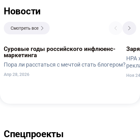
Новости
Смотреть все
Суровые годы российского инфлюенс-
Заря
маркетинга
НРА 
Пора ли расстаться с мечтой стать блогером?
рекл
Апр 28, 2026
Ноя 24
Спецпроекты