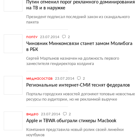
Путин отменил порог рекламного доминирования
на ТВ и в наружке
Президент подписал последний закон из скандального
пакета
nontv
23.07.2014
2
Чиновник Минкомсвязи станет замом Молибога
в РБК
Сергей Мартынов назначен на должность первого
заместителя гендиректора холдинга
медиасостав
23.07.2014
2
Региональные интернет-СМИ теснят федералов
Порталы городских новостей догоняют топовые новостные
ресурсы по аудитории, но не рекламной выручке
видео
23.07.2014
2
Apple и TBWA обыграли стикеры Macbook
Компания представила новый ролик своей линейки
ноутбуков