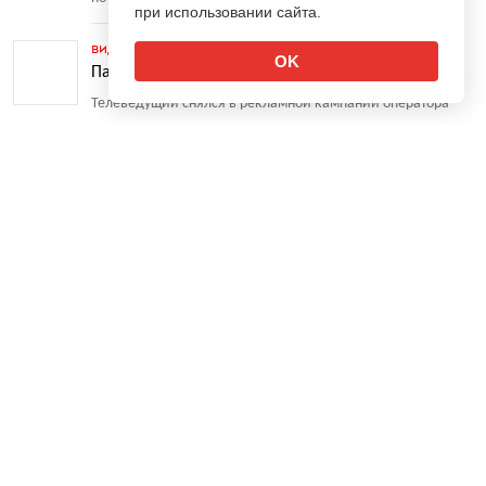
при использовании сайта.
видео
23.07.2014
42
OK
Парфенов стал лицом МегаФона
Телеведущий снялся в рекламной кампании оператора
digital
23.07.2014
↑
LinkedIn покупает маркетинговую компанию Bizo
Сумма сделки оценивается в $175 млн
видео
23.07.2014
2
Ролик дня: Настоящее волшебство
Хуан Кабрал снял потрясающий ролик для виски
Buchanan’s
агентства
23.07.2014
Экономическая нестабильность привела
к снижению у Publicis
Французский рекламный холдинг снизил выручку на 1,5%