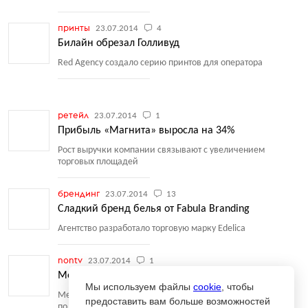
принты
23.07.2014
4
Билайн обрезал Голливуд
Red Agency создало серию принтов для оператора
ретейл
23.07.2014
1
Прибыль «Магнита» выросла на 34%
Рост выручки компании связывают с увеличением
торговых площадей
брендинг
23.07.2014
13
Сладкий бренд белья от Fabula Branding
Агентство разработало торговую марку Edelica
nontv
23.07.2014
1
Мердок возьмет Time Warner измором
Мы используем файлы
cookie
, чтобы
Медиамагнат попробует захватить издательский дом
предоставить вам больше возможностей
по методу Dow Jones