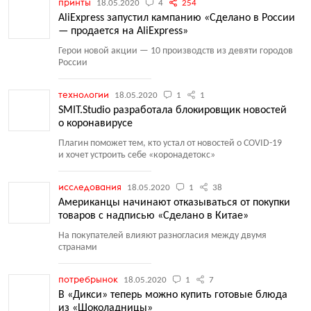
принты
18.05.2020
4
254
AliExpress запустил кампанию «Сделано в России
— продается на AliExpress»
Герои новой акции — 10 производств из девяти городов
России
технологии
18.05.2020
1
1
SMIT.Studio разработала блокировщик новостей
о коронавирусе
Плагин поможет тем, кто устал от новостей о COVID-19
и хочет устроить себе
«
коронадетокс»
исследования
18.05.2020
1
38
Американцы начинают отказываться от покупки
товаров с надписью «Сделано в Китае»
На покупателей влияют разногласия между двумя
странами
потребрынок
18.05.2020
1
7
В «Дикси» теперь можно купить готовые блюда
из «Шоколадницы»