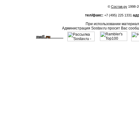
©
Состав.ру
1998-2
тел/факс:
адр
+7 (495) 225 1331
При использовании материало
Администрация Sostav.ru просит Вас сооб