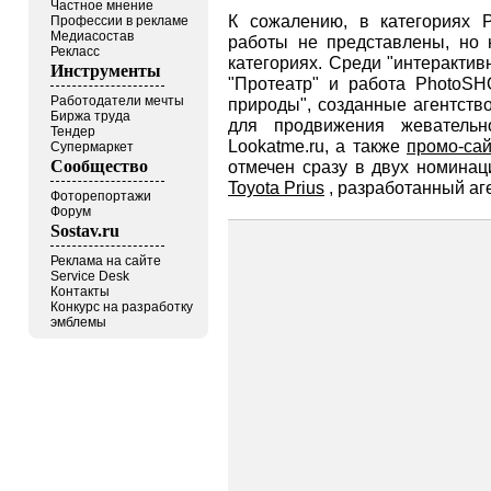
Частное мнение
К сожалению, в категориях P
Профессии в рекламе
Медиасостав
работы не представлены, но 
Рекласс
категориях. Среди "интерактив
Инструменты
"Протеатр" и работа PhotoS
Работодатели мечты
природы", созданные агентство
Биржа труда
для продвижения жевательн
Тендер
Lookatme.ru, а также
промо-сай
Супермаркет
Сообщество
отмечен сразу в двух номина
Toyota Prius
, разработанный аге
Фоторепортажи
Форум
Sostav.ru
Реклама на сайте
Service Desk
Контакты
Конкурс на разработку
эмблемы