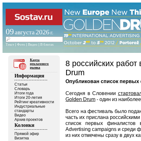
09
2026
августа
г.
Текст
|
Фото
|
Видео
|
В блогах
Карта
8 российских работ
рекламного
рынка
Drum
Информация
Опубликован список первых
Статьи
Словарь
Сегодня в Словении
стартова
Итоги года
Итоги 20-летия
Golden Drum
- один из наиболее
Рейтинг креативности
Индустриальные
Всего на фестиваль было подан
стандарты
Видео
часть их прислана российскими
Архив проектов
список первых финалистов в 
Колонки
Advertising campaigns и среди 
Прямой эфир
из них отмечены сразу в двух ка
Визитка