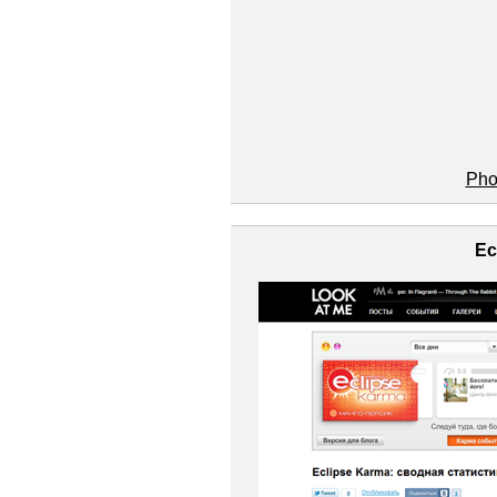
Ph
Ec