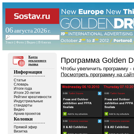
06
2026
августа
г.
Текст
|
Фото
|
Видео
|
В блогах
Карта
Программа Golden D
рекламного
рынка
Чтобы увеличить программу - 
Информация
Посмотреть программу на сайт
Статьи
Словарь
Итоги года
Итоги 20-летия
Рейтинг креативности
Индустриальные
стандарты
Видео
Архив проектов
Колонки
Прямой эфир
Визитка