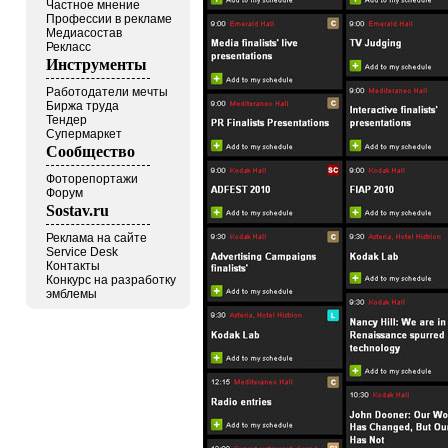
Частное мнение
Профессии в рекламе
Медиасостав
Рекласс
Инструменты
Работодатели мечты
Биржа труда
Тендер
Супермаркет
Сообщество
Фоторепортажи
Форум
Sostav.ru
Реклама на сайте
Service Desk
Контакты
Конкурс на разработку
эмблемы