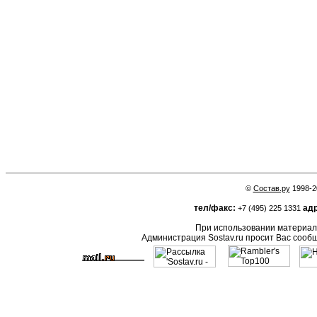
©
Состав.ру
1998-2
тел/факс:
адр
+7 (495) 225 1331
При использовании материало
Администрация Sostav.ru просит Вас сооб