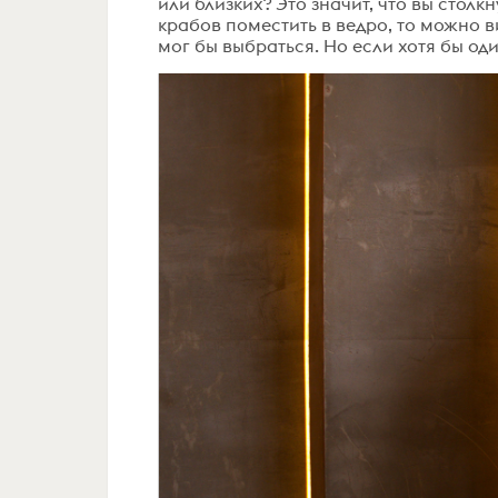
или близких? Это значит, что вы столк
крабов поместить в ведро, то можно ви
мог бы выбраться. Но если хотя бы один