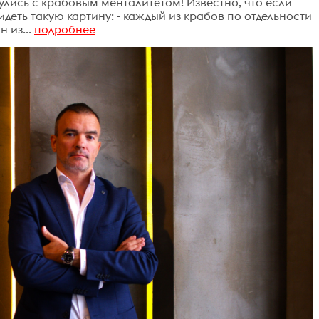
нулись с крабовым менталитетом! Известно, что если
деть такую картину: - каждый из крабов по отдельности
 из...
подробнее