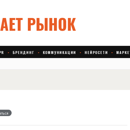
g
аться