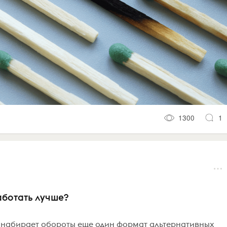
1300
1
аботать лучше?
е набирает обороты еще один формат альтернативных