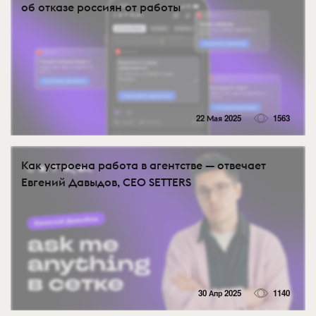
об отказе россиян от работы
22 Мая 2025
1563
Как устроена работа в агентстве — отвечает
Евгений Давыдов, CEO SETTERS
30 Апр 2025
1140