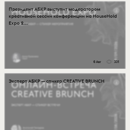
Президент АБКР выступит модератором
креативной сессии конференции на HouseHold
Expo 2...
6 Авг
331
Эксперт АБКР — спикер CREATIVE BRUNCH