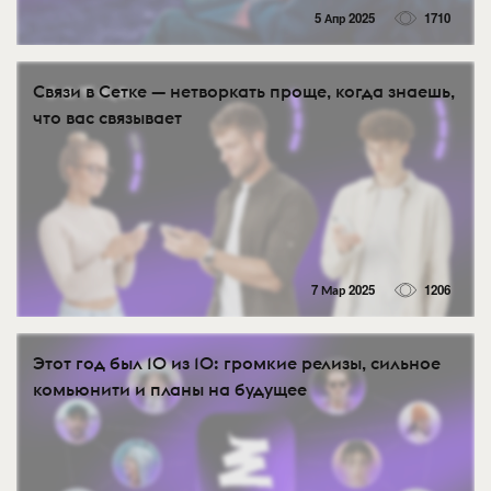
5 Апр 2025
1710
Связи в Сетке — нетворкать проще, когда знаешь,
что вас связывает
7 Мар 2025
1206
Этот год был 10 из 10: громкие релизы, сильное
комьюнити и планы на будущее