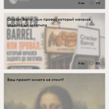
6 Авг
310
Cracker Barrel, или провал который начался
задолго до логотипа
4 Авг
421
Ваш промпт ничего не стоит?