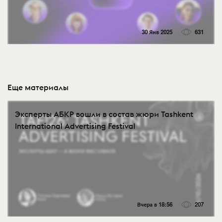
30 Янв 2025
631
Еще материалы
Эксперты АБКР вошли в состав жюри Tashkent
International Advertising Festival
Вчера в 18:56
207