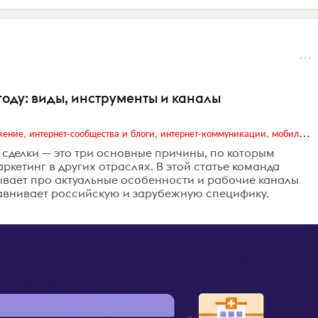
оду: виды, инструменты и каналы
Digital (web-дизайн, интернет-реклама и продвижение, интернет-сообщества и блоги, интернет-коммуникации, мобильный маркетинг, реклама на цифровых экранах)
 сделки — это три основные причины, по которым
кетинг в других отраслях. В этой статье команда
ывает про актуальные особенности и рабочие каналы
равнивает российскую и зарубежную специфику.