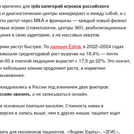
о критичен для
трёх категорий игроков российского
ки и диагностические центры конкурируют и между собой, и с
сети растут через M&A и франшизы — каждый новый филиал
вые игроки (стоматологии, центры ЭКО, реабилитационные
ания в свою аудиторию, а не массовых охватов.
роки растут быстрее. По
данным Eqiva
, в 2022–2024 годах
оказали среднегодовой рост выручки на 18,4% — почти
п-50 в платной медицине вырастет с 17,5 до 22%. Это значит,
и небольших клиник продолжит расти, а маркетинг
е выживания.
кладывались в России под влиянием двух факторов:
ссиян звонить
, а не записываться онлайн.
ся основным платным каналом. Стоимость клика в
версия в запись выше, чем в других нишах: пациент ищет
такта для миллионов пациентов. «Яндекс Карты», «2ГИС»,