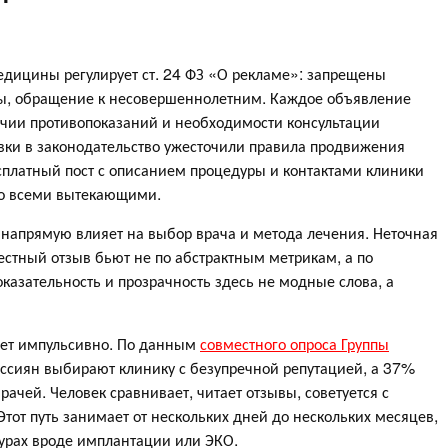
едицины регулирует ст. 24 ФЗ «О рекламе»: запрещены
еты, обращение к несовершеннолетним. Каждое объявление
чии противопоказаний и необходимости консультации
авки в законодательство ужесточили правила продвижения
сплатный пост с описанием процедуры и контактами клиники
со всеми вытекающими.
напрямую влияет на выбор врача и метода лечения. Неточная
стный отзыв бьют не по абстрактным метрикам, а по
казательность и прозрачность здесь не модные слова, а
ает импульсивно. По данным
совместного опроса Группы
оссиян выбирают клинику с безупречной репутацией, а 37%
ачей. Человек сравнивает, читает отзывы, советуется с
тот путь занимает от нескольких дней до нескольких месяцев,
дурах вроде имплантации или ЭКО.