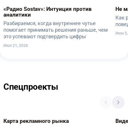
«Радио Sostav»: Интуиция против
Не м
аналитики
Как 
Разбираемся, когда внутреннее чутье
пове
помогает принимать решения раньше, чем
Июн 5,
это успевают подтвердить цифры
Июл 21, 2026
Спецпроекты
Карта рекламного рынка
Вид