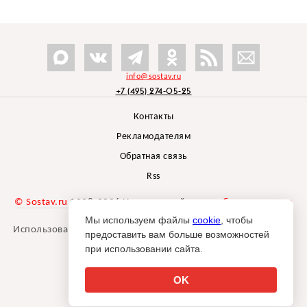
info@sostav.ru
+7 (495) 274-05-25
Контакты
Рекламодателям
Обратная связь
Rss
© Sostav.ru
1998-2026 Независимый проект
брендингового
агентства Depot
Мы используем файлы
cookie
, чтобы
Использование материалов Sostav.ru допустимо только при
предоставить вам больше возможностей
указании источника.
при использовании сайта.
Дизайн сайта -
Liqium
.
18+
OK