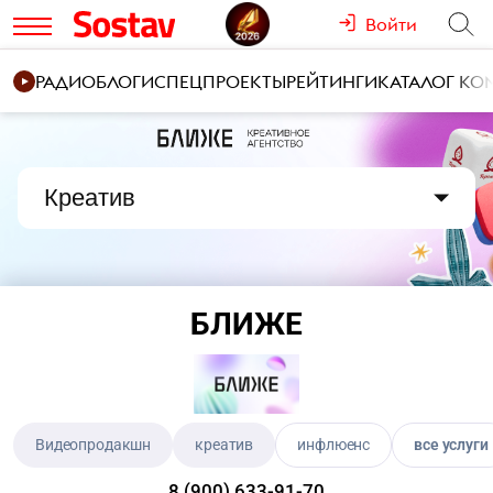
Войти
РАДИО
БЛОГИ
СПЕЦПРОЕКТЫ
РЕЙТИНГИ
КАТАЛОГ К
Креатив
БЛИЖЕ
Видеопродакшн
креатив
инфлюенс
все услуги
8 (900) 633-91-70