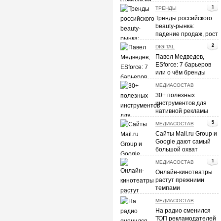
SEO и контекстная
1
ТРЕНДЫ
реклама
Тренды российского
beauty-рынка:
падение продаж, рост
e-commerce и
2
DIGITAL
персонализация
Павел Медведев,
ESforce: 7 барьеров
или о чём бренды
спрашивают
МЕДИАСОСТАВ
киберспорт?
30+ полезных
инструментов для
нативной рекламы
5
МЕДИАСОСТАВ
Сайты Mail.ru Group и
Google дают самый
большой охват
видеорекламы в
1
МЕДИАСОСТАВ
Рунете
Онлайн-кинотеатры
растут прежними
темпами
МЕДИАСОСТАВ
На радио сменился
ТОП рекламодателей