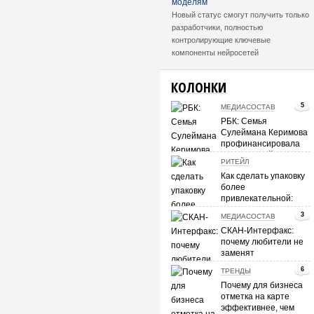
моделям
Новый статус смогут получить только
разработчики, полностью
контролирующие ключевые
компоненты нейросетей
КОЛОНКИ
5
МЕДИАСОСТАВ
РБК: Семья
Сулеймана Керимова
профинансировала
покупку «Лайсы»
РИТЕЙЛ
группой «Вера-
Как сделать упаковку
Олимп»
более
привлекательной:
мнение
3
МЕДИАСОСТАВ
потребителей
СКАН-Интерфакс:
почему любители не
заменят
профессиональную
6
ТРЕНДЫ
журналистику
Почему для бизнеса
отметка на карте
эффективнее, чем