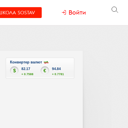
Войти
ШКОЛА
SOSTAV
Конвертер валют
82.17
94.84
$
€
+ 0.7588
+ 0.7781