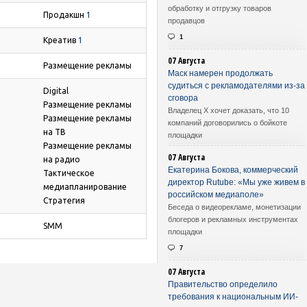
обработку и отгрузку товаров
Продакшн
1
продавцов
1
Креатив
1
07 Августа
Размещение рекламы
Маск намерен продолжать
судиться с рекламодателями из-за
Digital
сговора
Размещение рекламы
Владелец X хочет доказать, что 10
Размещение рекламы
компаний договорились о бойкоте
на ТВ
площадки
Размещение рекламы
07 Августа
на радио
Екатерина Бокова, коммерческий
Тактическое
директор Rutube: «Мы уже живем в
медиапланирование
российском медиаполе»
Стратегия
Беседа о видеорекламе, монетизации
блогеров и рекламных инструментах
SMM
площадки
7
07 Августа
Правительство определило
требования к национальным ИИ-