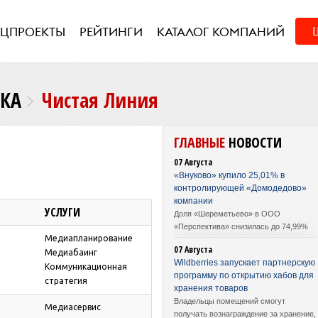
ЕЦПРОЕКТЫ
РЕЙТИНГИ
КАТАЛОГ КОМПАНИЙ
НКА
Чистая Линия
ГЛАВНЫЕ
НОВОСТИ
07 Августа
«Внуково» купило 25,01% в
контролирующей «Домодедово»
компании
УСЛУГИ
Доля «Шереметьево» в ООО
«Перспектива» снизилась до 74,99%
Медиапланирование
07 Августа
Медиабаинг
Wildberries запускает партнерскую
Коммуникационная
программу по открытию хабов для
стратегия
хранения товаров
Владельцы помещений смогут
Медиасервис
получать вознаграждение за хранение,