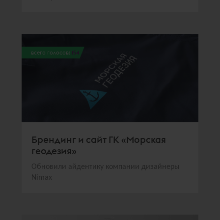
всего голосов:
154
Брендинг и сайт ГК «Морская
геодезия»
Обновили айдентику компании дизайнеры
Nimax