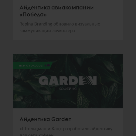
Айдентика авиакомпании
«Победа»
Repina Branding обновило визуальные
коммуникации лоукостера
всего голосов:
438
Айдентика Garden
«Штольцман и Кац» разработало айдентику
для сети кофеен