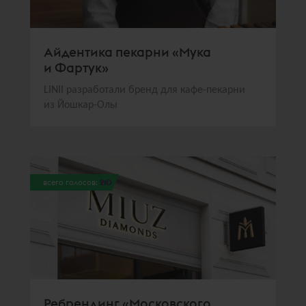
Айдентика пекарни «Мука
и Фартук»
LINII разработали бренд для кафе-пекарни
из Йошкар-Олы
всего голосов:
210
Ребрендинг «Московского