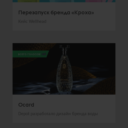
Перезапуск бренда «Кроха»
Кейс Wellhead
всего голосов:
143
Ocard
Depot разработало дизайн бренда воды