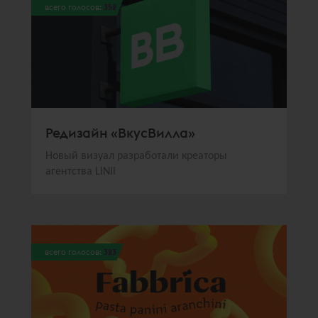
всего голосов:
352
Редизайн «ВкусВилла»
Новый визуал разработали креаторы
агентства LINII
всего голосов:
323