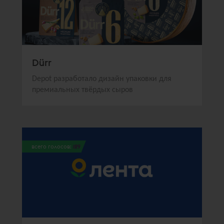
Dürr
Depot разработало дизайн упаковки для
премиальных твёрдых сыров
всего голосов:
129