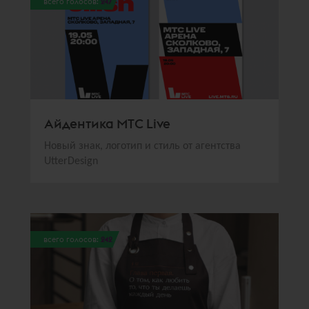
всего голосов:
247
Айдентика МТС Live
Новый знак, логотип и стиль от агентства
UtterDesign
всего голосов:
242