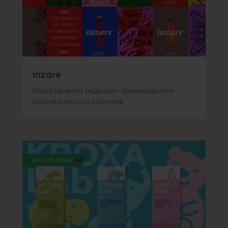
Inzare
Depot провело редизайн производителя
безалкогольных напитков
всего голосов:
146