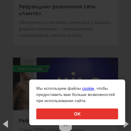
Ребрендинг розничной сети
«Лента»
Обновленные логотипы появились у каждого
формата компании – гипермаркетов,
супермаркетов, мини и онлайн
всего голосов:
125
Мы используем файлы
cookie
, чтобы
предоставить вам больше возможностей
при использовании сайта.
OK
Ребрендинг UIS
×
Студия TMW разработала новое