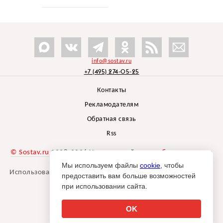
info@sostav.ru
+7 (495) 274-05-25
Контакты
Рекламодателям
Обратная связь
Rss
© Sostav.ru
1998-2026 Независимый проект
брендингового
агентства Depot
Мы используем файлы
cookie
, чтобы
Использование материалов Sostav.ru допустимо только при
предоставить вам больше возможностей
указании источника.
при использовании сайта.
Дизайн сайта -
Liqium
.
18+
OK