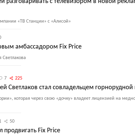
ей разговаривать с телевизором в новой рекл
ампании
«
ТВ Станции» с «Алисой»
0
овым амбассадором Fix Price
я Светлакова
7
225
гей Светлаков стал совладельцем горнорудной
ории», которая через свою
«
дочку» владеет лицензией на медно
1
50
 продвигать Fix Price