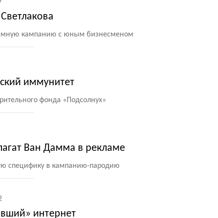
7
 Светлакова
ламную кампанию с юным бизнесменом
тский иммунитет
орительного фонда
«
Подсолнух»
пагат Ван Дамма в рекламе
ую специфику в кампанию-пародию
2
авший» интернет