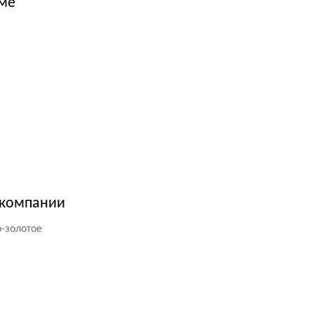
аме
 компании
-золотое