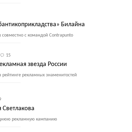
«бантикоприкладства» Билайна
 совместно с командой Contrapunto
15
екламная звезда России
в рейтинге рекламных знаменитостей
9
я Светлакова
однюю рекламную кампанию