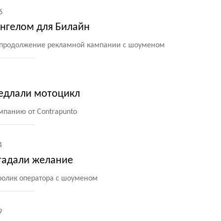
6
ангелом для Билайн
в продолжение рекламной кампании с шоуменом
седлали мотоцикл
мпанию от Contrapunto
4
агадали желание
олик оператора с шоуменом
9