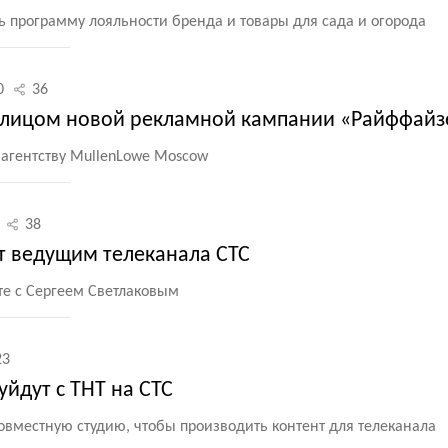
ь программу лояльности бренда и товары для сада и огорода
0
36
л лицом новой рекламной кампании «Райффай
агентству MullenLowe Moscow
38
т ведущим телеканала СТС
те с Сергеем Светлаковым
23
уйдут с ТНТ на СТС
овместную студию, чтобы производить контент для телеканала